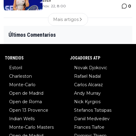
2026
0
nov. 22, 8:00
Mais artigos
Últimos Comentarios
TORNEIOS
JOGADORES ATP
Estoril
Novak Djokovic
Charleston
Rafael Nadal
Monte-Carlo
Carlos Alcaraz
Open de Madrid
Andy Murray
Open de Roma
Nick Kyrgios
Open 13 Provence
Stefanos Tsitsipas
Indian Wells
Daniil Medvedev
Monte-Carlo Masters
Frances Tiafoe
Open de Madrid
Dominic Thiem