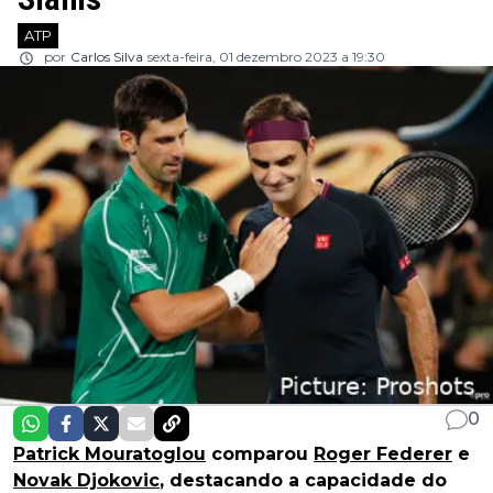
ATP
por
Carlos Silva
sexta-feira, 01 dezembro 2023 a 19:30
0
Patrick Mouratoglou
comparou
Roger Federer
e
Novak Djokovic
, destacando a capacidade do