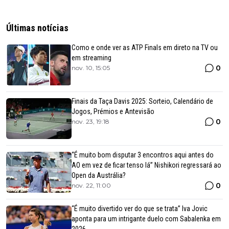
Últimas notícias
Como e onde ver as ATP Finals em direto na TV ou
em streaming
0
nov. 10, 15:05
Finais da Taça Davis 2025: Sorteio, Calendário de
Jogos, Prémios e Antevisão
0
nov. 23, 19:18
“É muito bom disputar 3 encontros aqui antes do
AO em vez de ficar tenso lá” Nishikori regressará ao
Open da Austrália?
0
nov. 22, 11:00
“É muito divertido ver do que se trata” Iva Jovic
aponta para um intrigante duelo com Sabalenka em