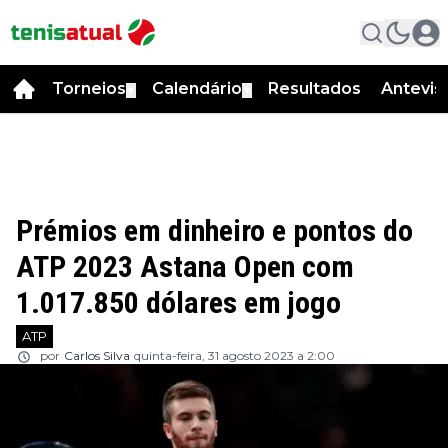
Torneios
Calendário
Resultados
Antevis
▼
▼
Prémios em dinheiro e pontos do
ATP 2023 Astana Open com
1.017.850 dólares em jogo
ATP
por
Carlos Silva
quinta-feira, 31 agosto 2023 a 2:00