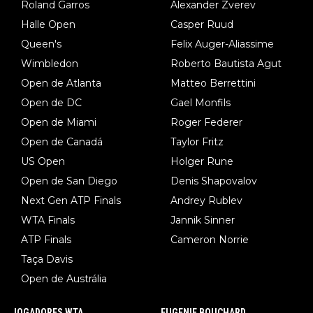
Roland Garros
Alexander Zverev
Halle Open
Casper Ruud
Queen's
Felix Auger-Aliassime
Wimbledon
Roberto Bautista Agut
Open de Atlanta
Matteo Berrettini
Open de DC
Gael Monfils
Open de Miami
Roger Federer
Open de Canadá
Taylor Fritz
US Open
Holger Rune
Open de San Diego
Denis Shapovalov
Next Gen ATP Finals
Andrey Rublev
WTA Finals
Jannik Sinner
ATP Finals
Cameron Norrie
Taça Davis
Open de Austrália
JOGADORES WTA
EUGENIE BOUCHARD