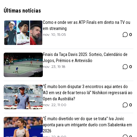
Últimas notícias
Como e onde ver as ATP Finals em direto na TV ou
em streaming
0
nov. 10, 15:05
Finais da Taça Davis 2025: Sorteio, Calendário de
Jogos, Prémios e Antevisão
0
nov. 23, 19:18
“É muito bom disputar 3 encontros aqui antes do
AO em vez de ficar tenso lá” Nishikori regressará ao
Open da Austrália?
0
nov. 22, 11:00
“É muito divertido ver do que se trata” Iva Jovic
aponta para um intrigante duelo com Sabalenka em
2026
nov. 22, 8:00