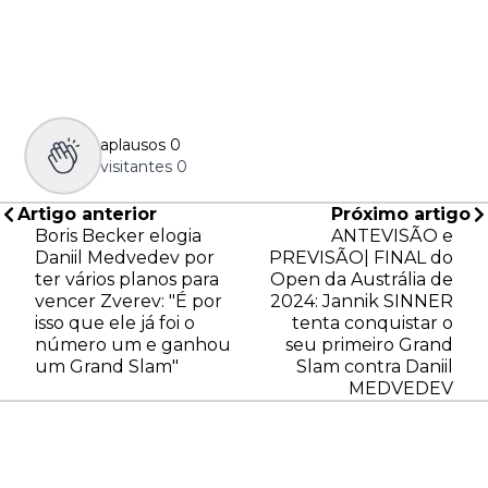
aplausos
0
visitantes
0
Artigo anterior
Próximo artigo
Boris Becker elogia
ANTEVISÃO e
Daniil Medvedev por
PREVISÃO| FINAL do
ter vários planos para
Open da Austrália de
vencer Zverev: "É por
2024: Jannik SINNER
isso que ele já foi o
tenta conquistar o
número um e ganhou
seu primeiro Grand
um Grand Slam"
Slam contra Daniil
MEDVEDEV