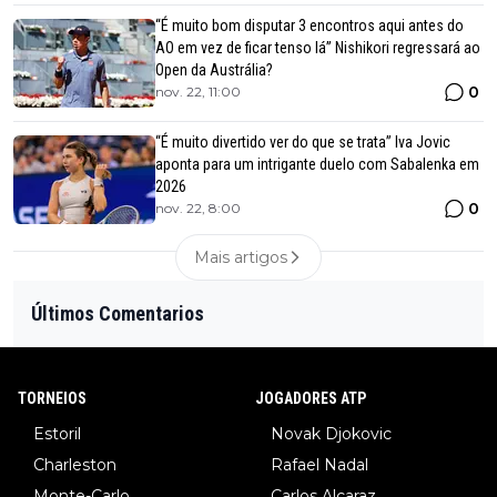
“É muito bom disputar 3 encontros aqui antes do
AO em vez de ficar tenso lá” Nishikori regressará ao
Open da Austrália?
0
nov. 22, 11:00
“É muito divertido ver do que se trata” Iva Jovic
aponta para um intrigante duelo com Sabalenka em
2026
0
nov. 22, 8:00
Mais artigos
Últimos Comentarios
TORNEIOS
JOGADORES ATP
Estoril
Novak Djokovic
Charleston
Rafael Nadal
Monte-Carlo
Carlos Alcaraz