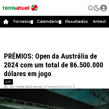
Torneios
Calendário
Resultados
Antevis
▼
▼
PRÉMIOS: Open da Austrália de
2024 com um total de 86.500.000
dólares em jogo
ATP
por
Carlos Silva
sábado, 27 janeiro 2024 a 14:11