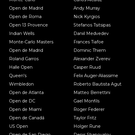
Open de Madrid
Andy Murray
Open de Roma
Nick Kyrgios
Open 13 Provence
Stefanos Tsitsipas
Indian Wells
Daniil Medvedev
Monte-Carlo Masters
Frances Tiafoe
Open de Madrid
Dominic Thiem
Roland Garros
Alexander Zverev
Halle Open
Casper Ruud
Queen's
Felix Auger-Aliassime
Wimbledon
Roberto Bautista Agut
Open de Atlanta
Matteo Berrettini
Open de DC
Gael Monfils
Open de Miami
Roger Federer
Open de Canadá
Taylor Fritz
US Open
Holger Rune
Open de San Diego
Denis Shapovalov