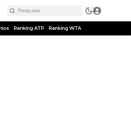
mios
Ranking ATP
Ranking WTA