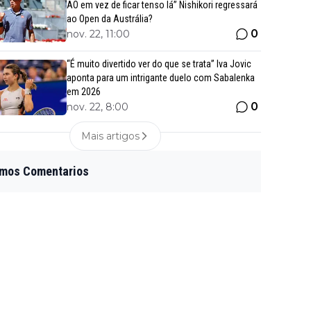
AO em vez de ficar tenso lá” Nishikori regressará
ao Open da Austrália?
0
nov. 22, 11:00
“É muito divertido ver do que se trata” Iva Jovic
aponta para um intrigante duelo com Sabalenka
em 2026
0
nov. 22, 8:00
Mais artigos
imos Comentarios