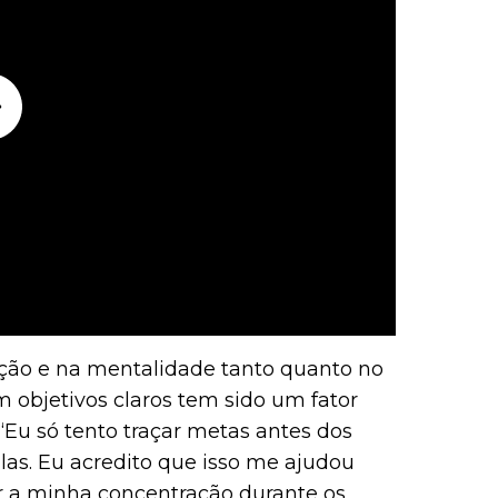
ação e na mentalidade tanto quanto no
m objetivos claros tem sido um fator
“Eu só tento traçar metas antes dos
-las. Eu acredito que isso me ajudou
r a minha concentração durante os