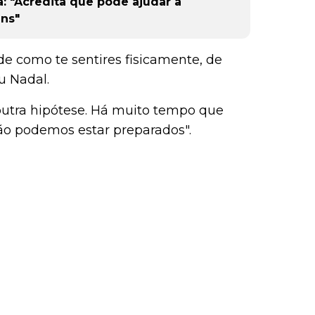
: "Acredita que pode ajudar a
ens"
de como te sentires fisicamente, de
u Nadal.
outra hipótese. Há muito tempo que
não podemos estar preparados".