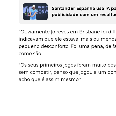
Santander Espanha usa IA pa
publicidade com um result
"Obviamente [o revés em Brisbane foi difíc
indicavam que ele estava, mais ou menos,
pequeno desconforto. Foi uma pena, de fa
como são.
"Os seus primeiros jogos foram muito pos
sem competir, penso que jogou a um bom 
acho que é assim mesmo."