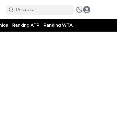
mios
Ranking ATP
Ranking WTA