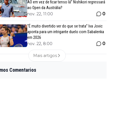
AO em vez de ficar tenso lá” Nishikori regressará
ao Open da Austrália?
0
nov. 22, 11:00
“É muito divertido ver do que se trata” Iva Jovic
aponta para um intrigante duelo com Sabalenka
em 2026
0
nov. 22, 8:00
Mais artigos
imos Comentarios