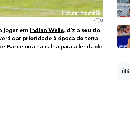
0
o jogar em
Indian Wells
, diz o seu tio
erá dar prioridade à época de terra
e Barcelona na calha para a lenda do
Últ