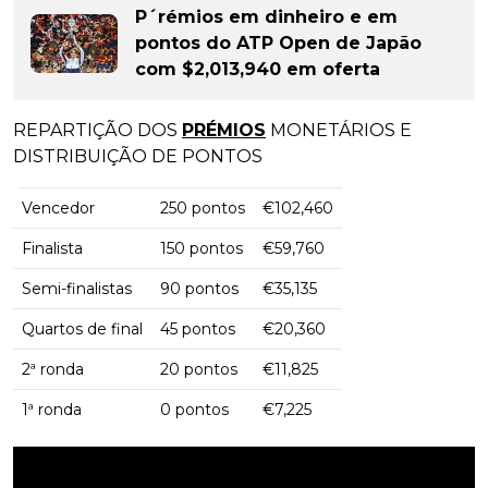
P´rémios em dinheiro e em
pontos do ATP Open de Japão
com $2,013,940 em oferta
REPARTIÇÃO DOS
PRÉMIOS
MONETÁRIOS E
DISTRIBUIÇÃO DE PONTOS
Vencedor
250 pontos
€102,460
Finalista
150 pontos
€59,760
Semi-finalistas
90 pontos
€35,135
Quartos de final
45 pontos
€20,360
2ª ronda
20 pontos
€11,825
1ª ronda
0 pontos
€7,225