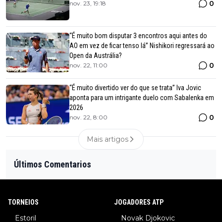
0
nov. 23, 19:18
“É muito bom disputar 3 encontros aqui antes do
AO em vez de ficar tenso lá” Nishikori regressará ao
Open da Austrália?
0
nov. 22, 11:00
“É muito divertido ver do que se trata” Iva Jovic
aponta para um intrigante duelo com Sabalenka em
2026
0
nov. 22, 8:00
Mais artigos
Últimos Comentarios
TORNEIOS
JOGADORES ATP
Estoril
Novak Djokovic