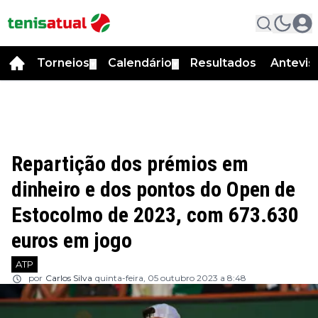
Torneios
Calendário
Resultados
Antevis
▼
▼
Repartição dos prémios em
dinheiro e dos pontos do Open de
Estocolmo de 2023, com 673.630
euros em jogo
ATP
por
Carlos Silva
quinta-feira, 05 outubro 2023 a 8:48