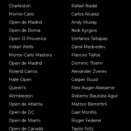
Charleston
Rafael Nadal
Monte-Carlo
Carlos Alcaraz
Open de Madrid
Andy Murray
Open de Roma
Nick Kyrgios
Open 13 Provence
Stefanos Tsitsipas
Indian Wells
Daniil Medvedev
Monte-Carlo Masters
Frances Tiafoe
Open de Madrid
Dominic Thiem
Roland Garros
Alexander Zverev
Halle Open
Casper Ruud
Queen's
Felix Auger-Aliassime
Wimbledon
Roberto Bautista Agut
Open de Atlanta
Matteo Berrettini
Open de DC
Gael Monfils
Open de Miami
Roger Federer
Open de Canadá
Taylor Fritz