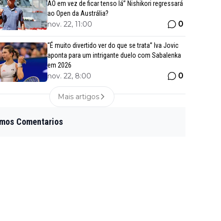
AO em vez de ficar tenso lá” Nishikori regressará
ao Open da Austrália?
0
nov. 22, 11:00
“É muito divertido ver do que se trata” Iva Jovic
aponta para um intrigante duelo com Sabalenka
em 2026
0
nov. 22, 8:00
Mais artigos
imos Comentarios