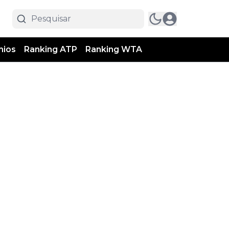
mios
Ranking ATP
Ranking WTA