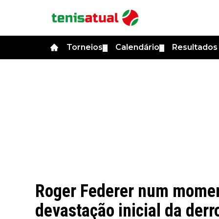
Torneios
Calendário
Resultado
▼
▼
Roger Federer num moment
devastação inicial da der