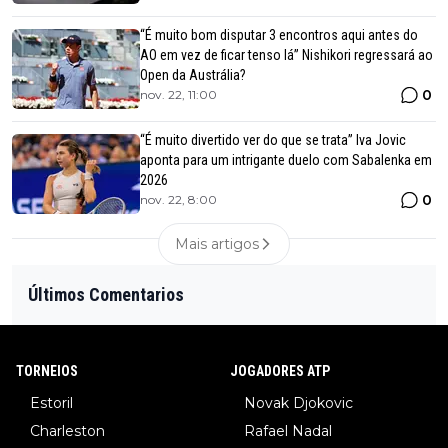
“É muito bom disputar 3 encontros aqui antes do
AO em vez de ficar tenso lá” Nishikori regressará ao
Open da Austrália?
0
nov. 22, 11:00
“É muito divertido ver do que se trata” Iva Jovic
aponta para um intrigante duelo com Sabalenka em
2026
0
nov. 22, 8:00
Mais artigos
Últimos Comentarios
TORNEIOS
JOGADORES ATP
Estoril
Novak Djokovic
Charleston
Rafael Nadal