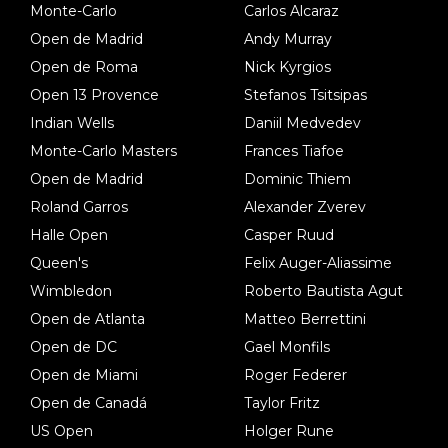
Monte-Carlo
Carlos Alcaraz
Open de Madrid
Andy Murray
Open de Roma
Nick Kyrgios
Open 13 Provence
Stefanos Tsitsipas
Indian Wells
Daniil Medvedev
Monte-Carlo Masters
Frances Tiafoe
Open de Madrid
Dominic Thiem
Roland Garros
Alexander Zverev
Halle Open
Casper Ruud
Queen's
Felix Auger-Aliassime
Wimbledon
Roberto Bautista Agut
Open de Atlanta
Matteo Berrettini
Open de DC
Gael Monfils
Open de Miami
Roger Federer
Open de Canadá
Taylor Fritz
US Open
Holger Rune