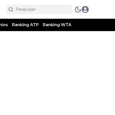
mios
Ranking ATP
Ranking WTA