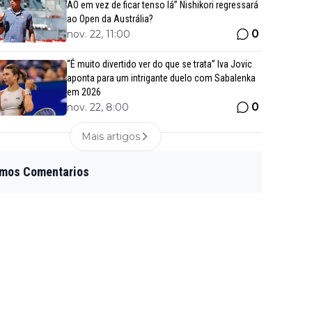
AO em vez de ficar tenso lá” Nishikori regressará
ao Open da Austrália?
0
nov. 22, 11:00
“É muito divertido ver do que se trata” Iva Jovic
aponta para um intrigante duelo com Sabalenka
em 2026
0
nov. 22, 8:00
Mais artigos
imos Comentarios