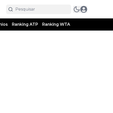
mios
Ranking ATP
Ranking WTA