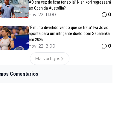
AO em vez de ficar tenso lá” Nishikori regressará
ao Open da Austrália?
0
nov. 22, 11:00
“É muito divertido ver do que se trata” Iva Jovic
aponta para um intrigante duelo com Sabalenka
em 2026
0
nov. 22, 8:00
Mais artigos
imos Comentarios