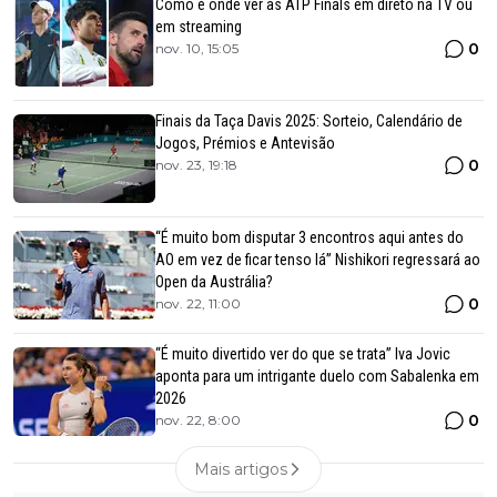
Como e onde ver as ATP Finals em direto na TV ou
em streaming
0
nov. 10, 15:05
Finais da Taça Davis 2025: Sorteio, Calendário de
Jogos, Prémios e Antevisão
0
nov. 23, 19:18
“É muito bom disputar 3 encontros aqui antes do
AO em vez de ficar tenso lá” Nishikori regressará ao
Open da Austrália?
0
nov. 22, 11:00
“É muito divertido ver do que se trata” Iva Jovic
aponta para um intrigante duelo com Sabalenka em
2026
0
nov. 22, 8:00
Mais artigos