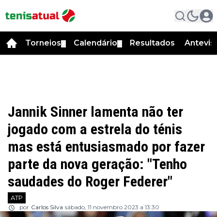
Torneios
Calendário
Resultados
Antevis
▼
▼
Jannik Sinner lamenta não ter
jogado com a estrela do ténis
mas está entusiasmado por fazer
parte da nova geração: "Tenho
saudades do Roger Federer"
ATP
por
Carlos Silva
sábado, 11 novembro 2023 a 13:30