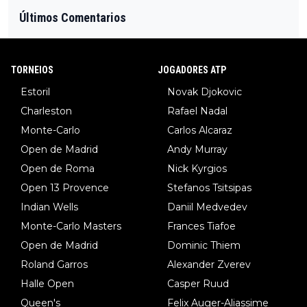
Últimos Comentarios
TORNEIOS
JOGADORES ATP
Estoril
Novak Djokovic
Charleston
Rafael Nadal
Monte-Carlo
Carlos Alcaraz
Open de Madrid
Andy Murray
Open de Roma
Nick Kyrgios
Open 13 Provence
Stefanos Tsitsipas
Indian Wells
Daniil Medvedev
Monte-Carlo Masters
Frances Tiafoe
Open de Madrid
Dominic Thiem
Roland Garros
Alexander Zverev
Halle Open
Casper Ruud
Queen's
Felix Auger-Aliassime