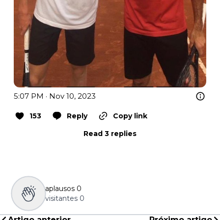
5:07 PM · Nov 10, 2023
153
Reply
Copy link
Read 3 replies
aplausos
0
visitantes
0
Artigo anterior
Próximo artigo