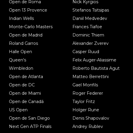
Open de Roma
Nick Kyrgios
Open 13 Provence
Stefanos Tsitsipas
Indian Wells
Daniil Medvedev
Monte-Carlo Masters
Frances Tiafoe
Open de Madrid
Dominic Thiem
Roland Garros
Alexander Zverev
Halle Open
Casper Ruud
Queen's
Felix Auger-Aliassime
Wimbledon
Roberto Bautista Agut
Open de Atlanta
Matteo Berrettini
Open de DC
Gael Monfils
Open de Miami
Roger Federer
Open de Canadá
Taylor Fritz
US Open
Holger Rune
Open de San Diego
Denis Shapovalov
Next Gen ATP Finals
Andrey Rublev