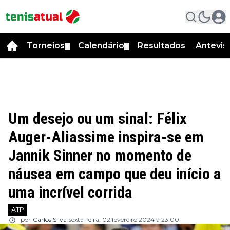
Torneios
Calendário
Resultados
Antevis
▼
▼
Um desejo ou um sinal: Félix
Auger-Aliassime inspira-se em
Jannik Sinner no momento de
náusea em campo que deu início a
uma incrível corrida
ATP
por
Carlos Silva
sexta-feira, 02 fevereiro 2024 a 23:00