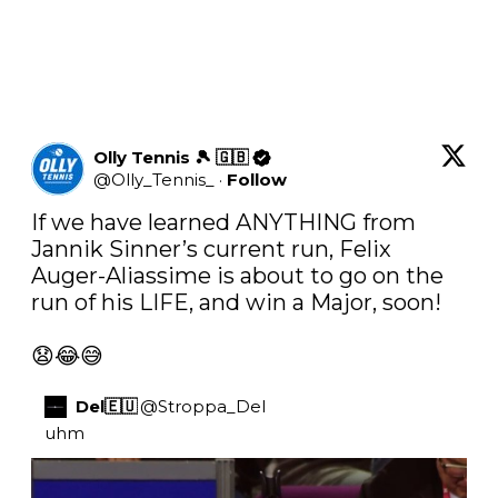
Olly Tennis 🎾 🇬🇧
@
Olly_Tennis_
·
Follow
If we have learned ANYTHING from 
Jannik Sinner’s current run, Felix 
Auger-Aliassime is about to go on the 
run of his LIFE, and win a Major, soon! 

😧😂😅
Del🇪🇺
@
Stroppa_Del
uhm