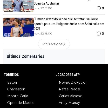
Open da Austrália?
0
nov. 22, 11:00
“É muito divertido ver do que se trata” Iva Jovic
aponta para um intrigante duelo com Sabalenka em
2026
0
nov. 22, 8:00
Mais artigos
Últimos Comentarios
TORNEIOS
JOGADORES ATP
Estoril
Novak Djokovic
Charleston
Rafael Nadal
Monte-Carlo
Carlos Alcaraz
Open de Madrid
Andy Murray