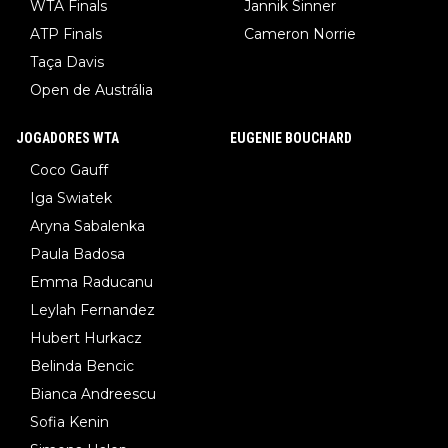
WTA Finals
Jannik Sinner
ATP Finals
Cameron Norrie
Taça Davis
Open de Austrália
JOGADORES WTA
EUGENIE BOUCHARD
Coco Gauff
Iga Swiatek
Aryna Sabalenka
Paula Badosa
Emma Raducanu
Leylah Fernandez
Hubert Hurkacz
Belinda Bencic
Bianca Andreescu
Sofia Kenin