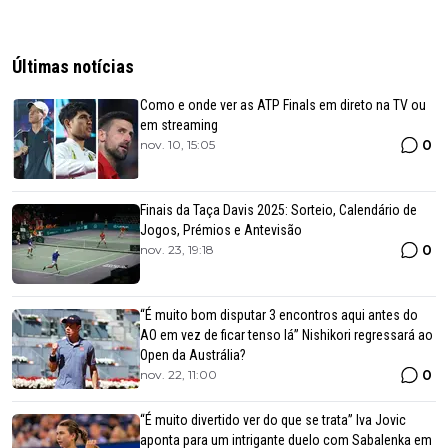
Últimas notícias
Como e onde ver as ATP Finals em direto na TV ou
em streaming
0
nov. 10, 15:05
Finais da Taça Davis 2025: Sorteio, Calendário de
Jogos, Prémios e Antevisão
0
nov. 23, 19:18
“É muito bom disputar 3 encontros aqui antes do
AO em vez de ficar tenso lá” Nishikori regressará ao
Open da Austrália?
0
nov. 22, 11:00
“É muito divertido ver do que se trata” Iva Jovic
aponta para um intrigante duelo com Sabalenka em