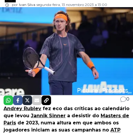
por
Ivan Silva
segunda-feira, 13 novembro 2023 a 13:00
0
Andrey Rublev
fez eco das críticas ao calendário
que levou
Jannik Sinner
a desistir do
Masters de
Paris
de 2023, numa altura em que ambos os
jogadores iniciam as suas campanhas no
ATP