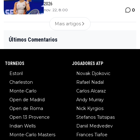
2026
0
nov. 22, 8:00
Mais artigos
Últimos Comentarios
TORNEIOS
JOGADORES ATP
Estoril
Novak Djokovic
Charleston
Rafael Nadal
Monte-Carlo
Carlos Alcaraz
Open de Madrid
Andy Murray
Open de Roma
Nick Kyrgios
Open 13 Provence
Stefanos Tsitsipas
Indian Wells
Daniil Medvedev
Monte-Carlo Masters
Frances Tiafoe