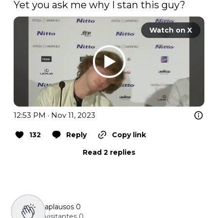
Yet you ask me why I stan this guy?
Watch on X
12:53 PM · Nov 11, 2023
132
Reply
Copy link
Read 2 replies
aplausos
0
visitantes
0