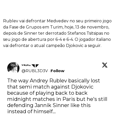
Rublev vai defrontar Medvedev no seu primeiro jogo
da Fase de Grupos em Turim, hoje, 13 de novembro,
depois de Sinner ter derrotado Stefanos Tsitsipas no
seu jogo de abertura por 6-4 e 6-4. O jogador italiano
vai defrontar o atual campeão Djokovic a seguir.
ᵛᵉⁿᵒᵐ ◥ ◤
@
RUBL3D3V
·
Follow
The way Andrey Rublev basically lost 
that semi match against Djokovic 
because of playing back to back 
midnight matches in Paris but he's still 
defending Jannik Sinner like this 
instead of himself...
