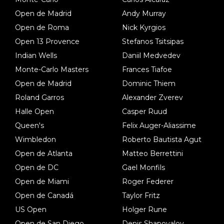
Open de Madrid
Andy Murray
Open de Roma
Nick Kyrgios
Open 13 Provence
Stefanos Tsitsipas
Indian Wells
Daniil Medvedev
Monte-Carlo Masters
Frances Tiafoe
Open de Madrid
Dominic Thiem
Roland Garros
Alexander Zverev
Halle Open
Casper Ruud
Queen's
Felix Auger-Aliassime
Wimbledon
Roberto Bautista Agut
Open de Atlanta
Matteo Berrettini
Open de DC
Gael Monfils
Open de Miami
Roger Federer
Open de Canadá
Taylor Fritz
US Open
Holger Rune
Open de San Diego
Denis Shapovalov