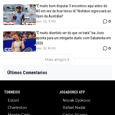
“É muito bom disputar 3 encontros aqui antes do
AO em vez de ficar tenso lá” Nishikori regressará ao
Open da Austrália?
0
nov. 22, 11:00
“É muito divertido ver do que se trata” Iva Jovic
aponta para um intrigante duelo com Sabalenka em
2026
0
nov. 22, 8:00
Mais artigos
Últimos Comentarios
TORNEIOS
JOGADORES ATP
Estoril
Novak Djokovic
Charleston
Rafael Nadal
Monte-Carlo
Carlos Alcaraz