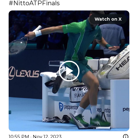
#NittoATPFinals
Watch on X
10:55 PM · Nov 12, 2023