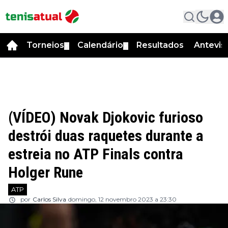
Torneios
Calendário
Resultados
Antevis
▼
▼
(VÍDEO) Novak Djokovic furioso
destrói duas raquetes durante a
estreia no ATP Finals contra
Holger Rune
ATP
por
Carlos Silva
domingo, 12 novembro 2023 a 23:30