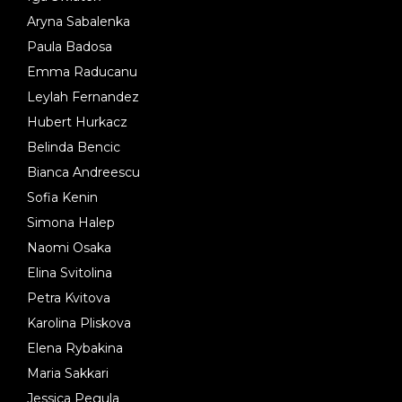
Aryna Sabalenka
Paula Badosa
Emma Raducanu
Leylah Fernandez
Hubert Hurkacz
Belinda Bencic
Bianca Andreescu
Sofia Kenin
Simona Halep
Naomi Osaka
Elina Svitolina
Petra Kvitova
Karolina Pliskova
Elena Rybakina
Maria Sakkari
Jessica Pegula