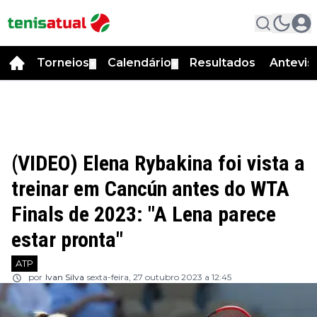
Torneios
Calendário
Resultados
Antevis
▼
▼
(VIDEO) Elena Rybakina foi vista a
treinar em Cancún antes do WTA
Finals de 2023: "A Lena parece
estar pronta"
ATP
por
Ivan Silva
sexta-feira, 27 outubro 2023 a 12:45