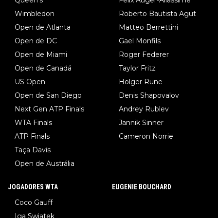
Queen's
Felix Auger-Aliassime
Wimbledon
Roberto Bautista Agut
Open de Atlanta
Matteo Berrettini
Open de DC
Gael Monfils
Open de Miami
Roger Federer
Open de Canadá
Taylor Fritz
US Open
Holger Rune
Open de San Diego
Denis Shapovalov
Next Gen ATP Finals
Andrey Rublev
WTA Finals
Jannik Sinner
ATP Finals
Cameron Norrie
Taça Davis
Open de Austrália
JOGADORES WTA
EUGENIE BOUCHARD
Coco Gauff
Iga Swiatek