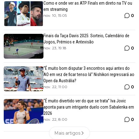
Como e onde ver as ATP Finals em direto na TV ou
em streaming
0
nov. 10, 15:05
Finais da Taça Davis 2025: Sorteio, Calendário de
Jogos, Prémios e Antevisão
0
nov. 23, 19:18
“É muito bom disputar 3 encontros aqui antes do
AO em vez de ficar tenso lá” Nishikori regressará ao
Open da Austrália?
0
nov. 22, 11:00
“É muito divertido ver do que se trata” Iva Jovic
aponta para um intrigante duelo com Sabalenka em
2026
0
nov. 22, 8:00
Mais artigos