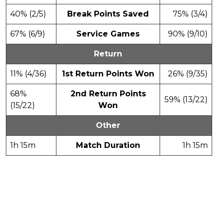
40% (2/5)
Break Points Saved
75% (3/4)
67% (6/9)
Service Games
90% (9/10)
Return
11% (4/36)
1st Return Points Won
26% (9/35)
68%
2nd Return Points
59% (13/22)
(15/22)
Won
Other
1h 15m
Match Duration
1h 15m