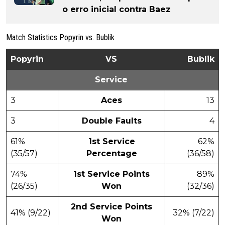
o erro inicial contra Baez
Match Statistics Popyrin vs. Bublik
Popyrin
VS
Bublik
Service
3
Aces
13
3
Double Faults
4
61%
1st Service
62%
(35/57)
Percentage
(36/58)
74%
1st Service Points
89%
(26/35)
Won
(32/36)
2nd Service Points
41% (9/22)
32% (7/22)
Won