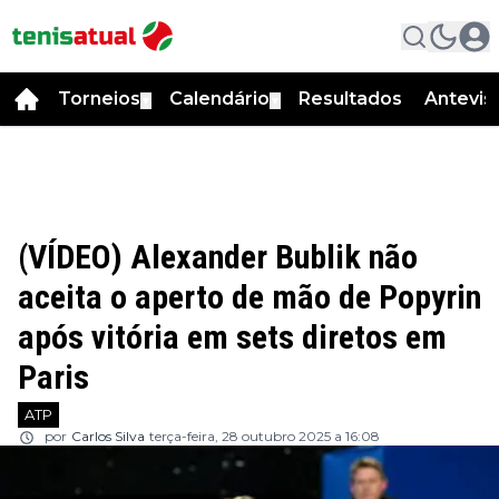
Torneios
Calendário
Resultados
Antevis
▼
▼
(VÍDEO) Alexander Bublik não
aceita o aperto de mão de Popyrin
após vitória em sets diretos em
Paris
ATP
por
Carlos Silva
terça-feira, 28 outubro 2025 a 16:08