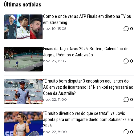
Últimas notícias
Como e onde ver as ATP Finals em direto na TV ou
em streaming
0
nov. 10, 15:05
Finais da Taça Davis 2025: Sorteio, Calendário de
Jogos, Prémios e Antevisão
0
nov. 23, 19:18
“É muito bom disputar 3 encontros aqui antes do
AO em vez de ficar tenso lá” Nishikori regressará ao
Open da Austrália?
0
nov. 22, 11:00
“É muito divertido ver do que se trata” Iva Jovic
aponta para um intrigante duelo com Sabalenka em
2026
0
nov. 22, 8:00