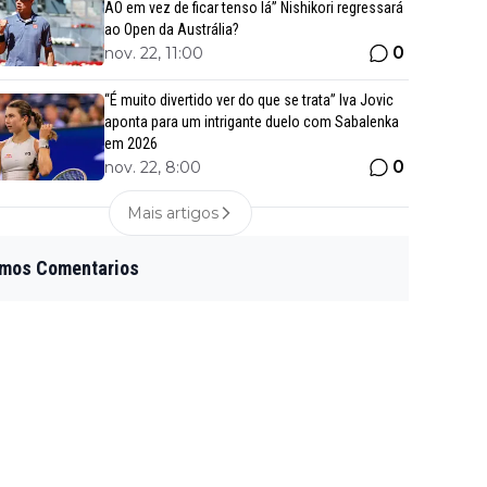
AO em vez de ficar tenso lá” Nishikori regressará
ao Open da Austrália?
0
nov. 22, 11:00
“É muito divertido ver do que se trata” Iva Jovic
aponta para um intrigante duelo com Sabalenka
em 2026
0
nov. 22, 8:00
Mais artigos
imos Comentarios