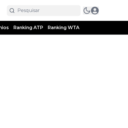
mios
Ranking ATP
Ranking WTA