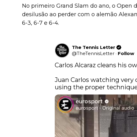
No primeiro Grand Slam do ano, o Open d
desilusão ao perder com o alemão Alexand
6-3, 6-7 e 6-4.
The Tennis Letter
@
TheTennisLetter
·
Follow
Carlos Alcaraz cleans his own
Juan Carlos watching very c
using the proper technique