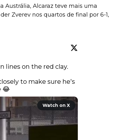
a Austrália, Alcaraz teve mais uma
er Zverev nos quartos de final por 6-1,
 lines on the red clay.

losely to make sure he's 
 😂 
Watch on X