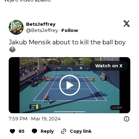
BetsJeffrey
@
BetsJeffrey
·
Follow
Jakub Mensik about to kill the ball boy
😂 
Watch on X
7:59 PM · Mar 19, 2024
85
Reply
Copy link