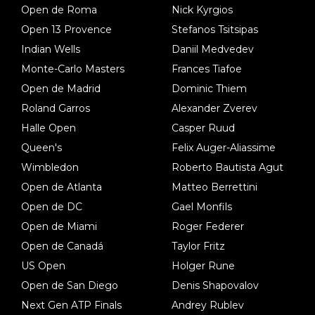
Open de Roma
Nick Kyrgios
Open 13 Provence
Stefanos Tsitsipas
Indian Wells
Daniil Medvedev
Monte-Carlo Masters
Frances Tiafoe
Open de Madrid
Dominic Thiem
Roland Garros
Alexander Zverev
Halle Open
Casper Ruud
Queen's
Felix Auger-Aliassime
Wimbledon
Roberto Bautista Agut
Open de Atlanta
Matteo Berrettini
Open de DC
Gael Monfils
Open de Miami
Roger Federer
Open de Canadá
Taylor Fritz
US Open
Holger Rune
Open de San Diego
Denis Shapovalov
Next Gen ATP Finals
Andrey Rublev