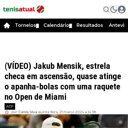
Torneios
Calendário
Resultados
Antevis
▼
▼
(VÍDEO) Jakub Mensik, estrela
checa em ascensão, quase atinge
o apanha-bolas com uma raquete
no Open de Miami
ATP
por
Carlos Silva
quinta-feira, 21 março 2024 a 14:38