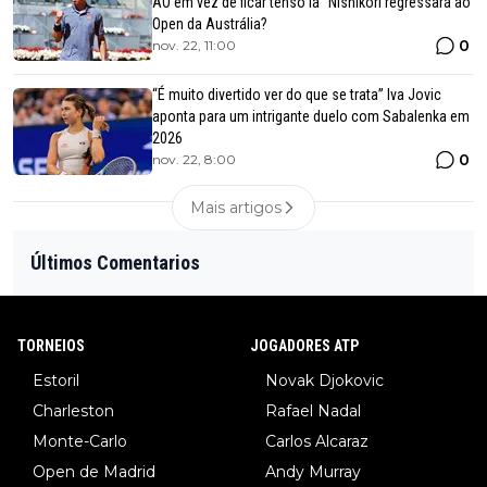
AO em vez de ficar tenso lá” Nishikori regressará ao
Open da Austrália?
0
nov. 22, 11:00
“É muito divertido ver do que se trata” Iva Jovic
aponta para um intrigante duelo com Sabalenka em
2026
0
nov. 22, 8:00
Mais artigos
Últimos Comentarios
TORNEIOS
JOGADORES ATP
Estoril
Novak Djokovic
Charleston
Rafael Nadal
Monte-Carlo
Carlos Alcaraz
Open de Madrid
Andy Murray