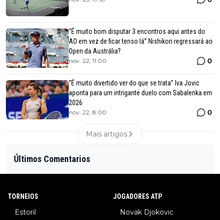
“É muito bom disputar 3 encontros aqui antes do
AO em vez de ficar tenso lá” Nishikori regressará ao
Open da Austrália?
0
nov. 22, 11:00
“É muito divertido ver do que se trata” Iva Jovic
aponta para um intrigante duelo com Sabalenka em
2026
0
nov. 22, 8:00
Mais artigos
Últimos Comentarios
TORNEIOS
JOGADORES ATP
Estoril
Novak Djokovic