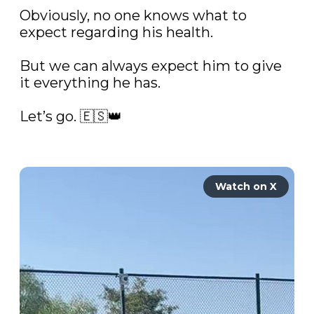
Obviously, no one knows what to 
expect regarding his health. 

But we can always expect him to give 
it everything he has. 

Let’s go. 🇪🇸👑 

Watch on X