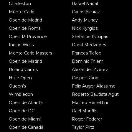
Charleston
Rafael Nadal
Monte-Carlo
Carlos Alcaraz
Open de Madrid
Andy Murray
Open de Roma
Nick Kyrgios
Open 13 Provence
Stefanos Tsitsipas
Indian Wells
Daniil Medvedev
Monte-Carlo Masters
Frances Tiafoe
Open de Madrid
Dominic Thiem
Roland Garros
Alexander Zverev
Halle Open
Casper Ruud
Queen's
Felix Auger-Aliassime
Wimbledon
Roberto Bautista Agut
Open de Atlanta
Matteo Berrettini
Open de DC
Gael Monfils
Open de Miami
Roger Federer
Open de Canadá
Taylor Fritz