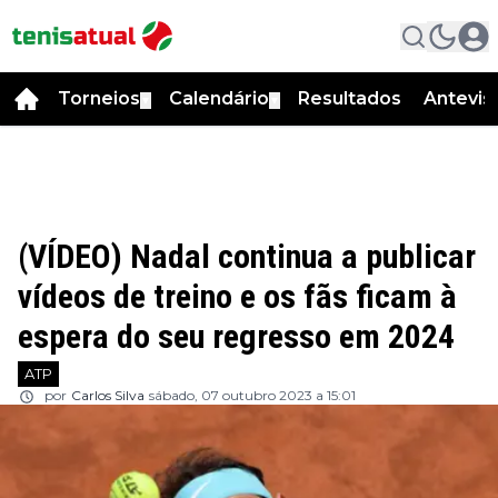
Torneios
Calendário
Resultados
Antevis
▼
▼
(VÍDEO) Nadal continua a publicar
vídeos de treino e os fãs ficam à
espera do seu regresso em 2024
ATP
por
Carlos Silva
sábado, 07 outubro 2023 a 15:01