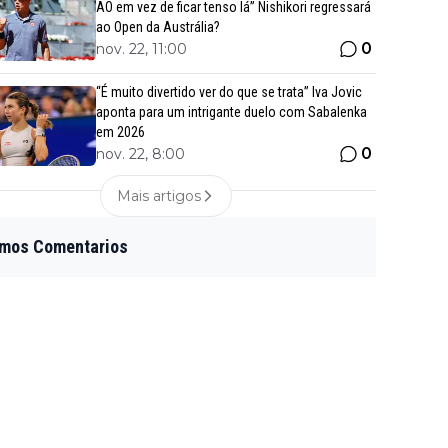
AO em vez de ficar tenso lá” Nishikori regressará
ao Open da Austrália?
0
nov. 22, 11:00
“É muito divertido ver do que se trata” Iva Jovic
aponta para um intrigante duelo com Sabalenka
em 2026
0
nov. 22, 8:00
Mais artigos
imos Comentarios