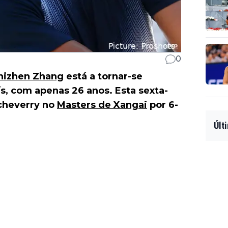
0
hizhen Zhang
está a tornar-se
ís, com apenas 26 anos. Esta sexta-
tcheverry no
Masters de Xangai
por 6-
Últ