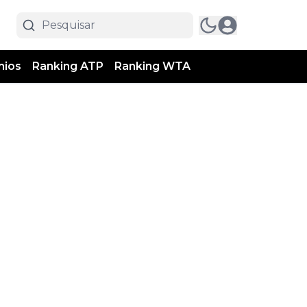
mios
Ranking ATP
Ranking WTA