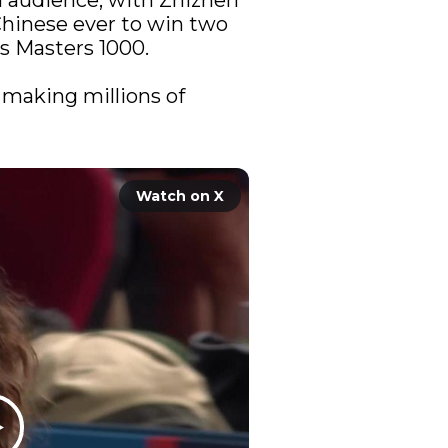
 audience, with Zhizhen 
hinese ever to win two 
 Masters 1000.

aking millions of 
Watch on X