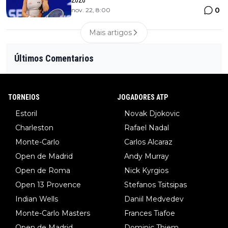
0
nov. 22, 8:00
Mais artigos
Últimos Comentarios
TORNEIOS
JOGADORES ATP
Estoril
Novak Djokovic
Charleston
Rafael Nadal
Monte-Carlo
Carlos Alcaraz
Open de Madrid
Andy Murray
Open de Roma
Nick Kyrgios
Open 13 Provence
Stefanos Tsitsipas
Indian Wells
Daniil Medvedev
Monte-Carlo Masters
Frances Tiafoe
Open de Madrid
Dominic Thiem