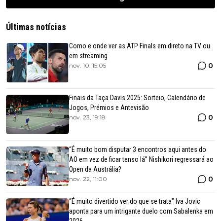
Últimas notícias
Como e onde ver as ATP Finals em direto na TV ou
em streaming
0
nov. 10, 15:05
Finais da Taça Davis 2025: Sorteio, Calendário de
Jogos, Prémios e Antevisão
0
nov. 23, 19:18
“É muito bom disputar 3 encontros aqui antes do
AO em vez de ficar tenso lá” Nishikori regressará ao
Open da Austrália?
0
nov. 22, 11:00
“É muito divertido ver do que se trata” Iva Jovic
aponta para um intrigante duelo com Sabalenka em
2026