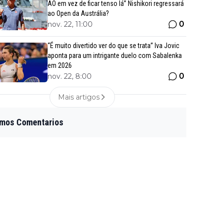
AO em vez de ficar tenso lá” Nishikori regressará
ao Open da Austrália?
0
nov. 22, 11:00
“É muito divertido ver do que se trata” Iva Jovic
aponta para um intrigante duelo com Sabalenka
em 2026
0
nov. 22, 8:00
Mais artigos
imos Comentarios