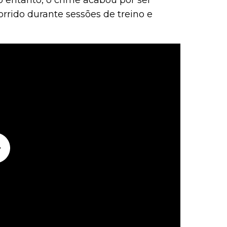
o entanto, o crime acabou por ser
rrido durante sessões de treino e