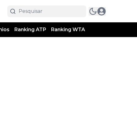
mios
Ranking ATP
Ranking WTA