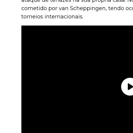
ataque de tenazes na sua própria casa. N
cometido por van Scheppingen, tendo oco
torneios internacionais.