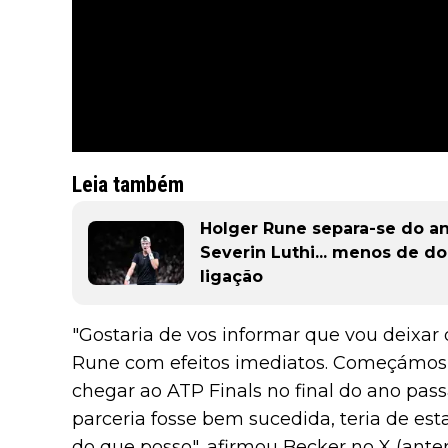
Leia também
Holger Rune separa-se do an
Severin Luthi... menos de do
ligação
"Gostaria de vos informar que vou deixar 
Rune com efeitos imediatos. Começámos es
chegar ao ATP Finals no final do ano pas
parceria fosse bem sucedida, teria de est
do que posso", afirmou Becker no X (ante