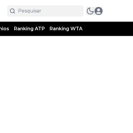
mios
Ranking ATP
Ranking WTA