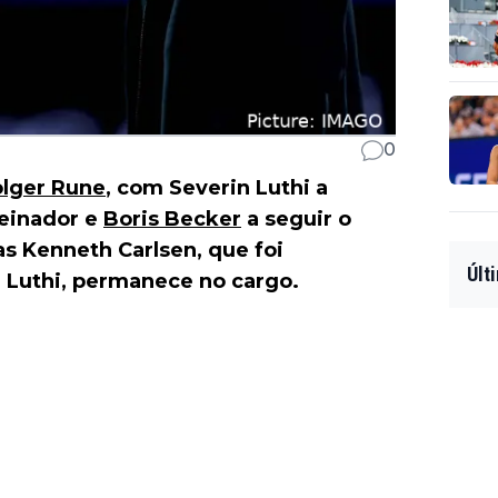
0
lger Rune
, com Severin Luthi a
einador e
Boris Becker
a seguir o
s Kenneth Carlsen, que foi
Últ
 Luthi, permanece no cargo.