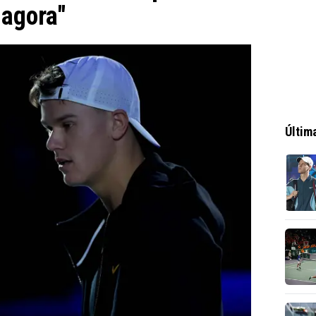
 agora"
Últim