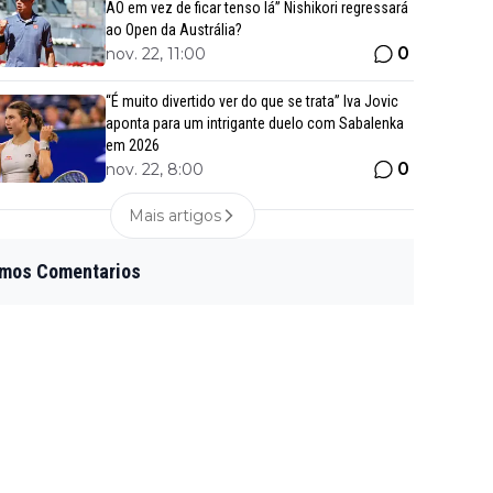
AO em vez de ficar tenso lá” Nishikori regressará
ao Open da Austrália?
0
nov. 22, 11:00
“É muito divertido ver do que se trata” Iva Jovic
aponta para um intrigante duelo com Sabalenka
em 2026
0
nov. 22, 8:00
Mais artigos
imos Comentarios