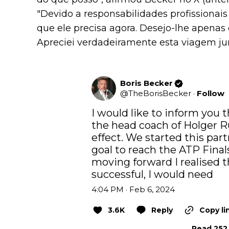
"Devido a responsabilidades profissionais
que ele precisa agora. Desejo-lhe apenas o
Apreciei verdadeiramente esta viagem jun
Boris Becker
@
TheBorisBecker
·
Follow
I would like to inform you t
the head coach of Holger 
effect. We started this part
goal to reach the ATP Finals
moving forward I realised th
successful, I would need
4:04 PM · Feb 6, 2024
3.6K
Reply
Copy li
Read 252 