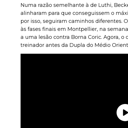
Numa razão semelhante à de Luthi, Becke
alinharam para que conseguissem o máxi
por isso, seguiram caminhos diferentes
às fases finais em Montpellier, na semana
a uma lesão contra Borna Coric. Agora, o
treinador antes da Dupla do Médio Orient