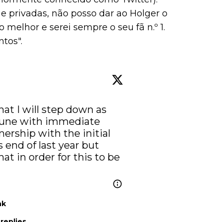
 e privadas, não posso dar ao Holger o
 melhor e serei sempre o seu fã n.º 1.
tos".
hat I will step down as 
Rune with immediate 
nership with the initial 
 end of last year but 
at in order for this to be 
nk
replies