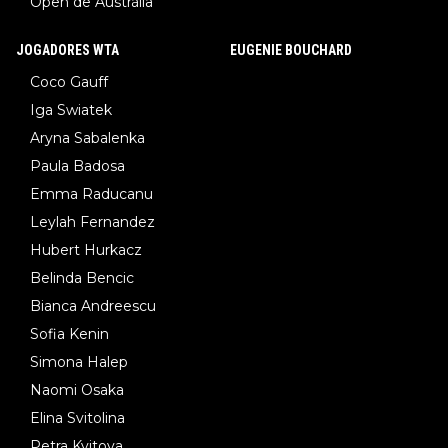
Open de Austrália
JOGADORES WTA
EUGENIE BOUCHARD
Coco Gauff
Iga Swiatek
Aryna Sabalenka
Paula Badosa
Emma Raducanu
Leylah Fernandez
Hubert Hurkacz
Belinda Bencic
Bianca Andreescu
Sofia Kenin
Simona Halep
Naomi Osaka
Elina Svitolina
Petra Kvitova