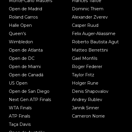
Monte-Carlo Masters
Frances Tiafoe
Open de Madrid
Dominic Thiem
Roland Garros
Alexander Zverev
Halle Open
Casper Ruud
Queen's
Felix Auger-Aliassime
Wimbledon
Roberto Bautista Agut
Open de Atlanta
Matteo Berrettini
Open de DC
Gael Monfils
Open de Miami
Roger Federer
Open de Canadá
Taylor Fritz
US Open
Holger Rune
Open de San Diego
Denis Shapovalov
Next Gen ATP Finals
Andrey Rublev
WTA Finals
Jannik Sinner
ATP Finals
Cameron Norrie
Taça Davis