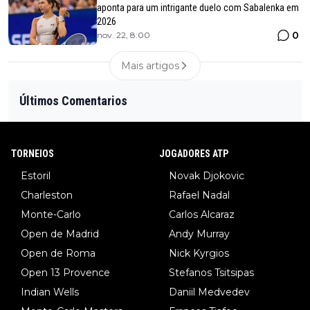
aponta para um intrigante duelo com Sabalenka em
2026
0
nov. 22, 8:00
Mais artigos
Últimos Comentarios
TORNEIOS
JOGADORES ATP
Estoril
Novak Djokovic
Charleston
Rafael Nadal
Monte-Carlo
Carlos Alcaraz
Open de Madrid
Andy Murray
Open de Roma
Nick Kyrgios
Open 13 Provence
Stefanos Tsitsipas
Indian Wells
Daniil Medvedev