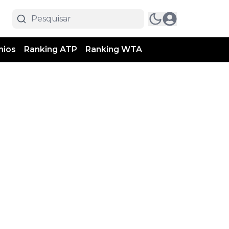
mios
Ranking ATP
Ranking WTA