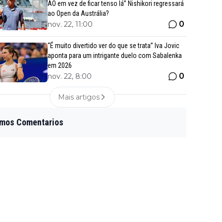
AO em vez de ficar tenso lá” Nishikori regressará
ao Open da Austrália?
0
nov. 22, 11:00
“É muito divertido ver do que se trata” Iva Jovic
aponta para um intrigante duelo com Sabalenka
em 2026
0
nov. 22, 8:00
Mais artigos
imos Comentarios