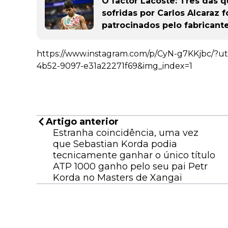
O factor Lacoste: Três das q
sofridas por Carlos Alcaraz 
patrocinados pelo fabricant
https://www.instagram.com/p/CyN-g7KKjbc/?u
4b52-9097-e31a22271f69&img_index=1
Artigo anterior
Estranha coincidência, uma vez
que Sebastian Korda podia
tecnicamente ganhar o único título
ATP 1000 ganho pelo seu pai Petr
Korda no Masters de Xangai