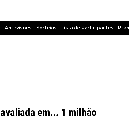
s
Antevisões
Sorteios
Lista de Participantes
Pré
 avaliada em... 1 milhão