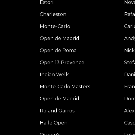
Estoril
Nova
Charleston
Rafa
Monte-Carlo
Carl
Open de Madrid
And
Open de Roma
Nick
Open 13 Provence
Stef
Indian Wells
Dani
Monte-Carlo Masters
Fran
Open de Madrid
Dom
Roland Garros
Alex
Halle Open
Cas
Queen's
Feli