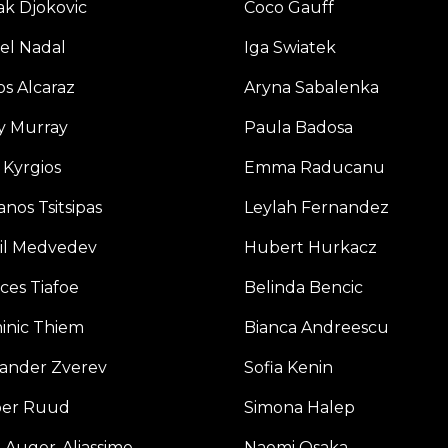
k Djokovic
Coco Gauff
el Nadal
Iga Swiatek
os Alcaraz
Aryna Sabalenka
y Murray
Paula Badosa
 Kyrgios
Emma Raducanu
anos Tsitsipas
Leylah Fernandez
il Medvedev
Hubert Hurkacz
ces Tiafoe
Belinda Bencic
inic Thiem
Bianca Andreescu
ander Zverev
Sofia Kenin
per Ruud
Simona Halep
x Auger-Aliassime
Naomi Osaka