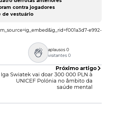
uatro derrotas anteriores
foram contra jogadores
e de vestuário
tm_source=ig_embed&ig_rid=f001a3d7-e992-
aplausos
0
visitantes
0
Próximo artigo
Iga Swiatek vai doar 300 000 PLN à
UNICEF Polónia no âmbito da
saúde mental