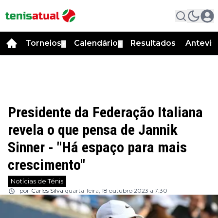
Torneios
Calendário
Resultados
Antevis
▼
▼
Presidente da Federação Italiana
revela o que pensa de Jannik
Sinner - "Há espaço para mais
crescimento"
Notícias de Ténis
por
Carlos Silva
quarta-feira, 18 outubro 2023 a 7:30