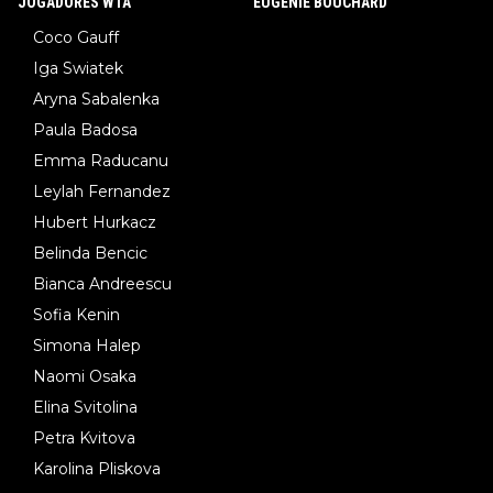
JOGADORES WTA
EUGENIE BOUCHARD
Coco Gauff
Iga Swiatek
Aryna Sabalenka
Paula Badosa
Emma Raducanu
Leylah Fernandez
Hubert Hurkacz
Belinda Bencic
Bianca Andreescu
Sofia Kenin
Simona Halep
Naomi Osaka
Elina Svitolina
Petra Kvitova
Karolina Pliskova