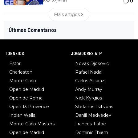
0
nov. 22, 8:00
Mais artigos
Últimos Comentarios
TORNEIOS
JOGADORES ATP
Estoril
Novak Djokovic
Charleston
Rafael Nadal
Monte-Carlo
Carlos Alcaraz
Open de Madrid
Andy Murray
Open de Roma
Nick Kyrgios
Open 13 Provence
Stefanos Tsitsipas
Indian Wells
Daniil Medvedev
Monte-Carlo Masters
Frances Tiafoe
Open de Madrid
Dominic Thiem