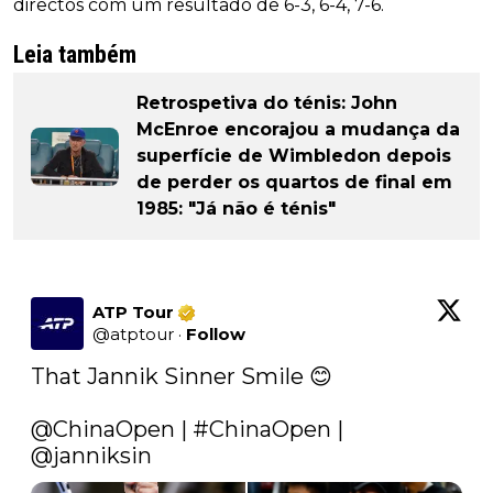
directos com um resultado de 6-3, 6-4, 7-6.
Leia também
Retrospetiva do ténis: John
McEnroe encorajou a mudança da
superfície de Wimbledon depois
de perder os quartos de final em
1985: "Já não é ténis"
ATP Tour
@
atptour
·
Follow
That Jannik Sinner Smile 😊

@ChinaOpen
 | 
#ChinaOpen
 | 
@janniksin