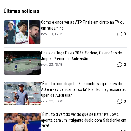
Últimas notícias
Como e onde ver as ATP Finals em direto na TV ou
em streaming
0
nov. 10, 15:05
Finais da Taça Davis 2025: Sorteio, Calendário de
Jogos, Prémios e Antevisão
0
nov. 23, 19:18
“É muito bom disputar 3 encontros aqui antes do
AO em vez de ficar tenso lá” Nishikori regressará ao
Open da Austrália?
0
nov. 22, 11:00
“É muito divertido ver do que se trata” Iva Jovic
aponta para um intrigante duelo com Sabalenka em
2026