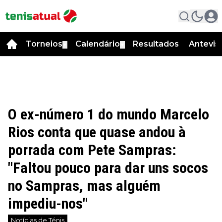
Torneios
Calendário
Resultados
Antevis
▼
▼
O ex-número 1 do mundo Marcelo
Rios conta que quase andou à
porrada com Pete Sampras:
"Faltou pouco para dar uns socos
no Sampras, mas alguém
impediu-nos"
Notícias de Ténis