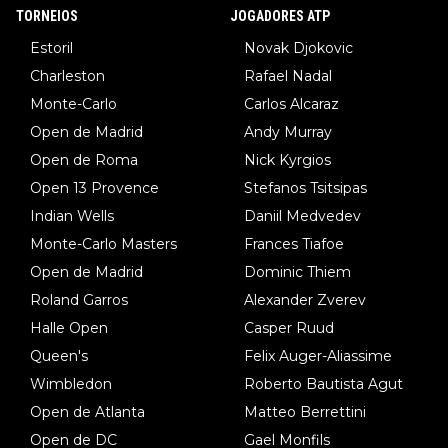
TORNEIOS
JOGADORES ATP
Estoril
Novak Djokovic
Charleston
Rafael Nadal
Monte-Carlo
Carlos Alcaraz
Open de Madrid
Andy Murray
Open de Roma
Nick Kyrgios
Open 13 Provence
Stefanos Tsitsipas
Indian Wells
Daniil Medvedev
Monte-Carlo Masters
Frances Tiafoe
Open de Madrid
Dominic Thiem
Roland Garros
Alexander Zverev
Halle Open
Casper Ruud
Queen's
Felix Auger-Aliassime
Wimbledon
Roberto Bautista Agut
Open de Atlanta
Matteo Berrettini
Open de DC
Gael Monfils