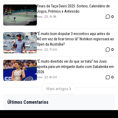
Finais da Taça Davis 2025: Sorteio, Calendário de
Jogos, Prémios e Antevisão
0
nov. 23, 19:18
“É muito bom disputar 3 encontros aqui antes do
AO em vez de ficar tenso lá” Nishikori regressará ao
Open da Austrália?
0
nov. 22, 11:00
“É muito divertido ver do que se trata” Iva Jovic
aponta para um intrigante duelo com Sabalenka em
2026
0
nov. 22, 8:00
Mais artigos
Últimos Comentarios