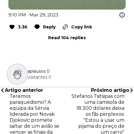
9:10 PM · Mar 29, 2023
3.3K
Reply
Copy link
Read 104 replies
aplausos
0
visitantes
0
Artigo anterior
Próximo artigo
Teremos
Stefanos Tsitsipas com
paraquedismo? A
uma camisola de
equipa da Sérvia
18.300 dólares deixa
liderada por Novak
os fãs perplexos:
Djokovic promete
"Estou a usar um
saltar de um avião se
pijama do preço de
vencer as finais da
um carro"