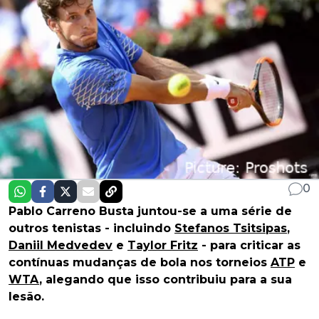
0
Pablo Carreno Busta juntou-se a uma série de
outros tenistas - incluindo
Stefanos Tsitsipas
,
Daniil Medvedev
e
Taylor Fritz
- para criticar as
contínuas mudanças de bola nos torneios
ATP
e
WTA
, alegando que isso contribuiu para a sua
lesão.