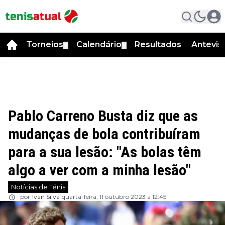
Torneios
Calendário
Resultados
Antevis
▼
▼
Pablo Carreno Busta diz que as
mudanças de bola contribuíram
para a sua lesão: "As bolas têm
algo a ver com a minha lesão"
Notícias de Ténis
por
Ivan Silva
quarta-feira, 11 outubro 2023 a 12:45