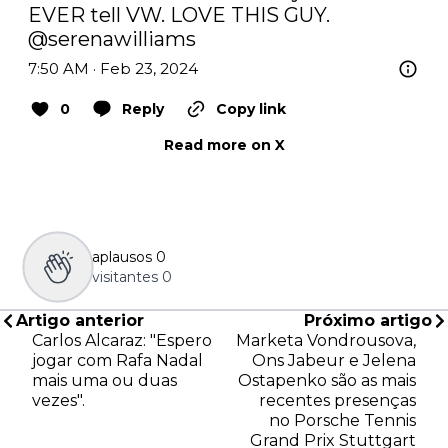
EVER tell VW. LOVE THIS GUY. 
@serenawilliams
7:50 AM · Feb 23, 2024
0
Reply
Copy link
Read more on X
aplausos
0
visitantes
0
Artigo anterior
Próximo artigo
Carlos Alcaraz: "Espero
Marketa Vondrousova,
jogar com Rafa Nadal
Ons Jabeur e Jelena
mais uma ou duas
Ostapenko são as mais
vezes".
recentes presenças
no Porsche Tennis
Grand Prix Stuttgart