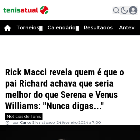
Torneios
Calendário
Resultados
Antevis
▼
▼
Rick Macci revela quem é que o
pai Richard achava que seria
melhor do que Serena e Venus
Williams: "Nunca digas..."
Notícias de Ténis
por
Carlos Silva
sábado, 24 fevereiro 2024 a 7:00