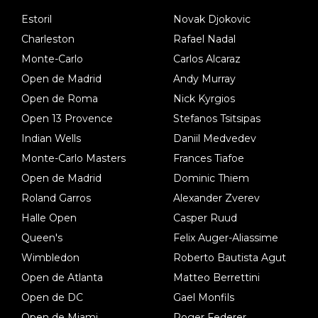
Estoril
Novak Djokovic
Charleston
Rafael Nadal
Monte-Carlo
Carlos Alcaraz
Open de Madrid
Andy Murray
Open de Roma
Nick Kyrgios
Open 13 Provence
Stefanos Tsitsipas
Indian Wells
Daniil Medvedev
Monte-Carlo Masters
Frances Tiafoe
Open de Madrid
Dominic Thiem
Roland Garros
Alexander Zverev
Halle Open
Casper Ruud
Queen's
Felix Auger-Aliassime
Wimbledon
Roberto Bautista Agut
Open de Atlanta
Matteo Berrettini
Open de DC
Gael Monfils
Open de Miami
Roger Federer