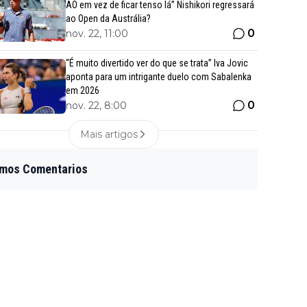
AO em vez de ficar tenso lá” Nishikori regressará
ao Open da Austrália?
0
nov. 22, 11:00
“É muito divertido ver do que se trata” Iva Jovic
aponta para um intrigante duelo com Sabalenka
em 2026
0
nov. 22, 8:00
Mais artigos
imos Comentarios