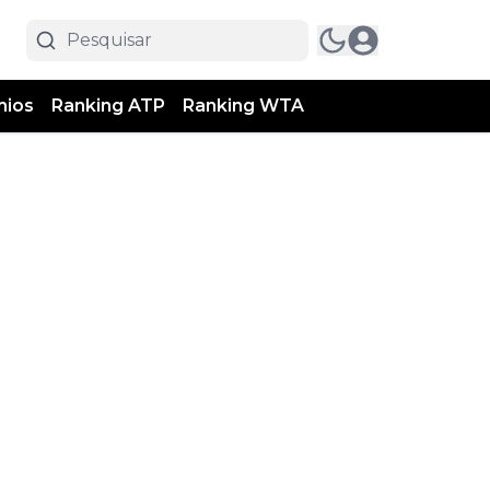
mios
Ranking ATP
Ranking WTA