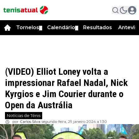
Torneios
Calendário
Resultados
Antevis
▼
▼
(VIDEO) Elliot Loney volta a
impressionar Rafael Nadal, Nick
Kyrgios e Jim Courier durante o
Open da Austrália
Notícias de Ténis
por
Carlos Silva
segunda-feira, 29 janeiro 2024 a 1:30