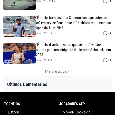
0
nov. 23, 19:18
“É muito bom disputar 3 encontros aqui antes do
AO em vez de ficar tenso lá” Nishikori regressará ao
Open da Austrália?
0
nov. 22, 11:00
“É muito divertido ver do que se trata” Iva Jovic
aponta para um intrigante duelo com Sabalenka em
2026
0
nov. 22, 8:00
Mais artigos
Últimos Comentarios
TORNEIOS
JOGADORES ATP
Estoril
Novak Djokovic