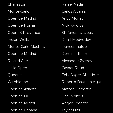
Charleston
Rafael Nadal
Monte-Carlo
Carlos Alcaraz
Open de Madrid
Andy Murray
Open de Roma
Nick Kyrgios
Open 13 Provence
Stefanos Tsitsipas
Indian Wells
Daniil Medvedev
Monte-Carlo Masters
Frances Tiafoe
Open de Madrid
Dominic Thiem
Roland Garros
Alexander Zverev
Halle Open
Casper Ruud
Queen's
Felix Auger-Aliassime
Wimbledon
Roberto Bautista Agut
Open de Atlanta
Matteo Berrettini
Open de DC
Gael Monfils
Open de Miami
Roger Federer
Open de Canadá
Taylor Fritz