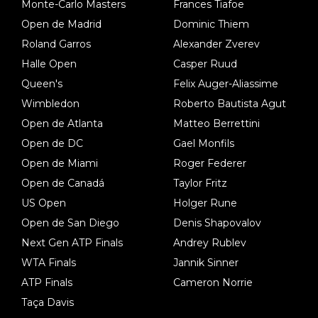
Monte-Carlo Masters
Frances Tiafoe
Open de Madrid
Dominic Thiem
Roland Garros
Alexander Zverev
Halle Open
Casper Ruud
Queen's
Felix Auger-Aliassime
Wimbledon
Roberto Bautista Agut
Open de Atlanta
Matteo Berrettini
Open de DC
Gael Monfils
Open de Miami
Roger Federer
Open de Canadá
Taylor Fritz
US Open
Holger Rune
Open de San Diego
Denis Shapovalov
Next Gen ATP Finals
Andrey Rublev
WTA Finals
Jannik Sinner
ATP Finals
Cameron Norrie
Taça Davis