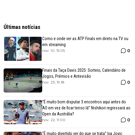
Últimas notícias
Como e onde ver as ATP Finals em direto na TV ou
em streaming
0
nov. 10, 15:05
Finais da Taça Davis 2025: Sorteio, Calendário de
Jogos, Prémios e Antevisão
0
nov. 23, 19:18
“É muito bom disputar 3 encontros aqui antes do
AO em vez de ficar tenso lá” Nishikori regressará ao
Open da Austrália?
0
nov. 22, 11:00
“É muito divertido ver do que se trata” Iva Jovic