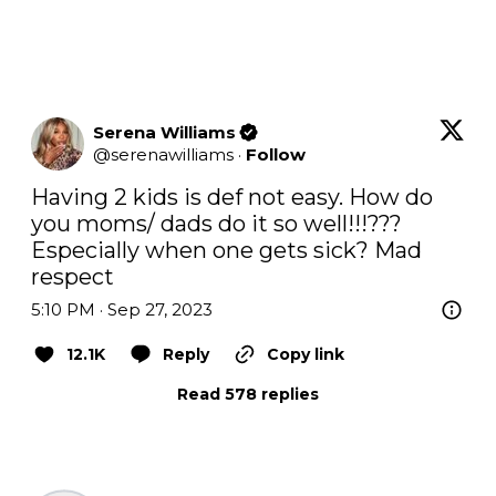
Serena Williams
@
serenawilliams
·
Follow
Having 2 kids is def not easy. How do 
you moms/ dads do it so well!!!??? 
Especially when one gets sick? Mad 
respect
5:10 PM · Sep 27, 2023
12.1K
Reply
Copy link
Read 578 replies