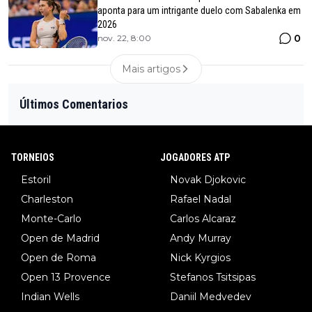
aponta para um intrigante duelo com Sabalenka em
2026
0
nov. 22, 8:00
Mais artigos
Últimos Comentarios
TORNEIOS
JOGADORES ATP
Estoril
Novak Djokovic
Charleston
Rafael Nadal
Monte-Carlo
Carlos Alcaraz
Open de Madrid
Andy Murray
Open de Roma
Nick Kyrgios
Open 13 Provence
Stefanos Tsitsipas
Indian Wells
Daniil Medvedev