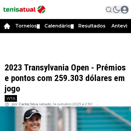
Torneios
Calendário
Resultados
Antevis
▼
▼
2023 Transylvania Open - Prémios
e pontos com 259.303 dólares em
jogo
WTA
por
Carlos Silva
sábado, 14 outubro 2023 a 2:30