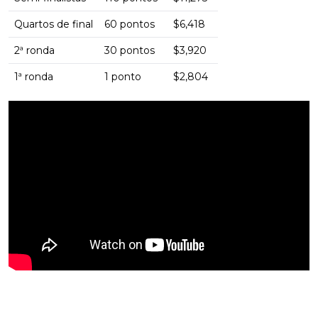
Quartos de final
60 pontos
$6,418
2ª ronda
30 pontos
$3,920
1ª ronda
1 ponto
$2,804