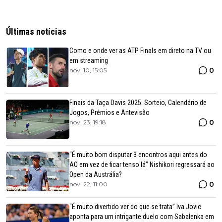
Últimas notícias
Como e onde ver as ATP Finals em direto na TV ou
em streaming
0
nov. 10, 15:05
Finais da Taça Davis 2025: Sorteio, Calendário de
Jogos, Prémios e Antevisão
0
nov. 23, 19:18
“É muito bom disputar 3 encontros aqui antes do
AO em vez de ficar tenso lá” Nishikori regressará ao
Open da Austrália?
0
nov. 22, 11:00
“É muito divertido ver do que se trata” Iva Jovic
aponta para um intrigante duelo com Sabalenka em