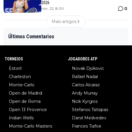
2026
0
nov. 22, 8:00
Mais artigos
Últimos Comentarios
TORNEIOS
JOGADORES ATP
Estoril
Novak Djokovic
Charleston
Rafael Nadal
Monte-Carlo
Carlos Alcaraz
Open de Madrid
Andy Murray
Open de Roma
Nick Kyrgios
Open 13 Provence
Stefanos Tsitsipas
Indian Wells
Daniil Medvedev
Monte-Carlo Masters
Frances Tiafoe