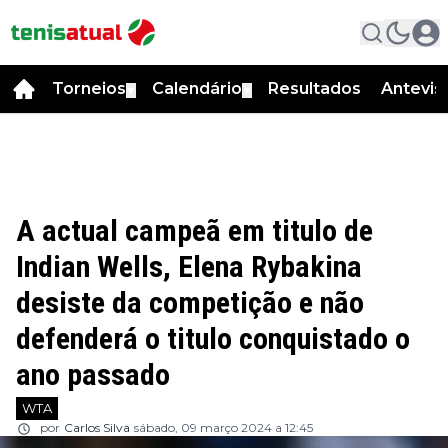
Torneios
Calendário
Resultados
Antevis
▼
▼
A actual campeã em titulo de
Indian Wells, Elena Rybakina
desiste da competição e não
defenderá o titulo conquistado o
ano passado
WTA
por
Carlos Silva
sábado, 09 março 2024 a 12:45