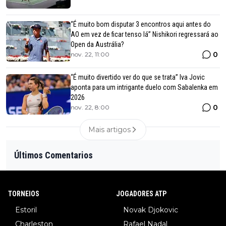
“É muito bom disputar 3 encontros aqui antes do
AO em vez de ficar tenso lá” Nishikori regressará ao
Open da Austrália?
0
nov. 22, 11:00
“É muito divertido ver do que se trata” Iva Jovic
aponta para um intrigante duelo com Sabalenka em
2026
0
nov. 22, 8:00
Mais artigos
Últimos Comentarios
TORNEIOS
JOGADORES ATP
Estoril
Novak Djokovic
Charleston
Rafael Nadal