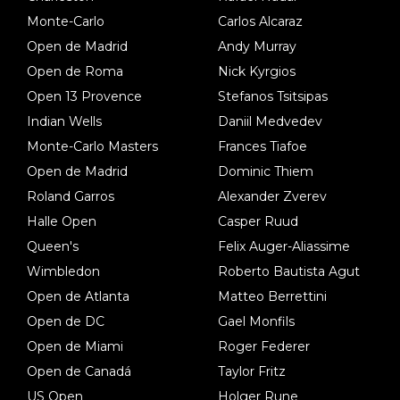
Monte-Carlo
Carlos Alcaraz
Open de Madrid
Andy Murray
Open de Roma
Nick Kyrgios
Open 13 Provence
Stefanos Tsitsipas
Indian Wells
Daniil Medvedev
Monte-Carlo Masters
Frances Tiafoe
Open de Madrid
Dominic Thiem
Roland Garros
Alexander Zverev
Halle Open
Casper Ruud
Queen's
Felix Auger-Aliassime
Wimbledon
Roberto Bautista Agut
Open de Atlanta
Matteo Berrettini
Open de DC
Gael Monfils
Open de Miami
Roger Federer
Open de Canadá
Taylor Fritz
US Open
Holger Rune