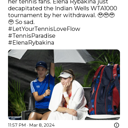
her tennis fans. Elena Rybakina just 
decapitated the Indian Wells WTA1000 
tournament by her withdrawal. 🥹🥹🥹
#LetYourTennisLoveFlow
#TennisParadise
#ElenaRybakina
11:57 PM · Mar 8, 2024