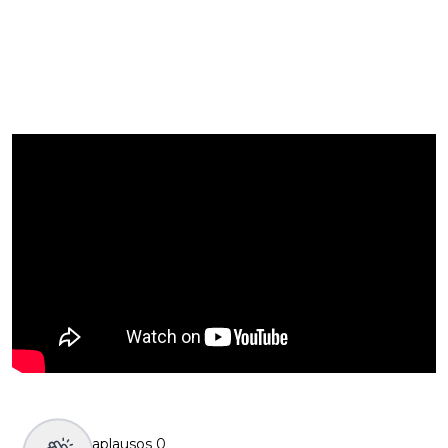
aplausos
0