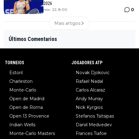
2026
0
nov. 22, 8:00
Mais artigos
Últimos Comentarios
TORNEIOS
JOGADORES ATP
Estoril
Novak Djokovic
Charleston
Rafael Nadal
Monte-Carlo
Carlos Alcaraz
Open de Madrid
Andy Murray
Open de Roma
Nick Kyrgios
Open 13 Provence
Stefanos Tsitsipas
Indian Wells
Daniil Medvedev
Monte-Carlo Masters
Frances Tiafoe