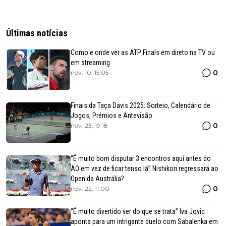
Últimas notícias
Como e onde ver as ATP Finals em direto na TV ou
em streaming
0
nov. 10, 15:05
Finais da Taça Davis 2025: Sorteio, Calendário de
Jogos, Prémios e Antevisão
0
nov. 23, 19:18
“É muito bom disputar 3 encontros aqui antes do
AO em vez de ficar tenso lá” Nishikori regressará ao
Open da Austrália?
0
nov. 22, 11:00
“É muito divertido ver do que se trata” Iva Jovic
aponta para um intrigante duelo com Sabalenka em