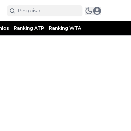
mios
Ranking ATP
Ranking WTA