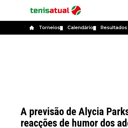
Torneios
Calendário
Resultado
▼
▼
A previsão de Alycia Park
reacções de humor dos ade