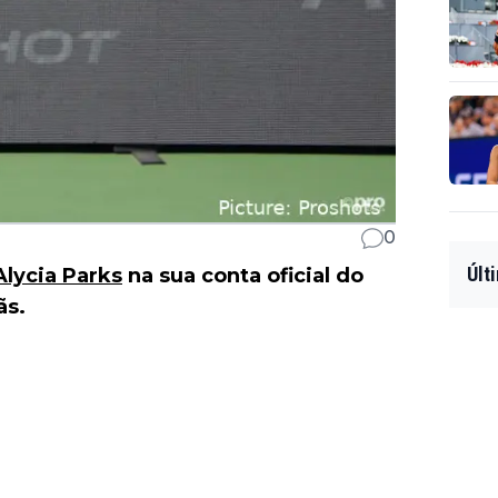
0
Últ
Alycia Parks
na sua conta oficial do
ãs.