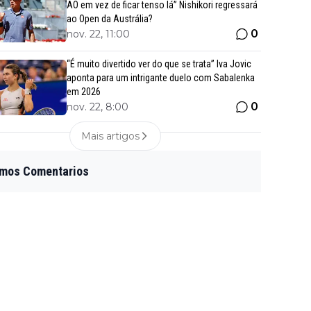
AO em vez de ficar tenso lá” Nishikori regressará
ao Open da Austrália?
0
nov. 22, 11:00
“É muito divertido ver do que se trata” Iva Jovic
aponta para um intrigante duelo com Sabalenka
em 2026
0
nov. 22, 8:00
Mais artigos
imos Comentarios