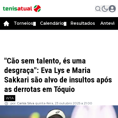
Torneios
Calendário
Resultados
Antevis
▼
▼
"Cão sem talento, és uma
desgraça": Eva Lys e Maria
Sakkari são alvo de insultos após
as derrotas em Tóquio
WTA
por
Carlos Silva
quinta-feira, 23 outubro 2025 a 21:00