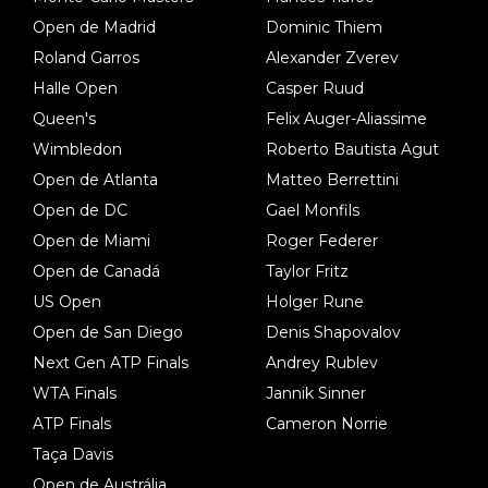
Open de Madrid
Dominic Thiem
Roland Garros
Alexander Zverev
Halle Open
Casper Ruud
Queen's
Felix Auger-Aliassime
Wimbledon
Roberto Bautista Agut
Open de Atlanta
Matteo Berrettini
Open de DC
Gael Monfils
Open de Miami
Roger Federer
Open de Canadá
Taylor Fritz
US Open
Holger Rune
Open de San Diego
Denis Shapovalov
Next Gen ATP Finals
Andrey Rublev
WTA Finals
Jannik Sinner
ATP Finals
Cameron Norrie
Taça Davis
Open de Austrália