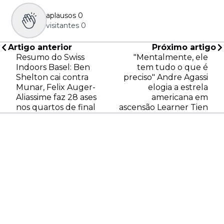
aplausos
0
visitantes
0
Artigo anterior
Próximo artigo
Resumo do Swiss
"Mentalmente, ele
Indoors Basel: Ben
tem tudo o que é
Shelton cai contra
preciso" Andre Agassi
Munar, Felix Auger-
elogia a estrela
Aliassime faz 28 ases
americana em
nos quartos de final
ascensão Learner Tien