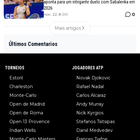
aponta para um intrigante duelo com Sabalenka em
2026
0
nov. 22, 8:00
Mais artigos
Últimos Comentarios
TORNEIOS
JOGADORES ATP
Estoril
Novak Djokovic
Charleston
Rafael Nadal
Monte-Carlo
Carlos Alcaraz
Open de Madrid
Andy Murray
Open de Roma
Nick Kyrgios
Open 13 Provence
Stefanos Tsitsipas
Indian Wells
Daniil Medvedev
Monte-Carlo Masters
Frances Tiafoe