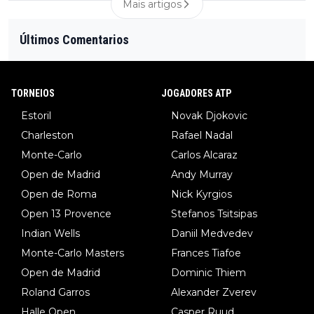
Mais artigos
Últimos Comentarios
TORNEIOS
JOGADORES ATP
Estoril
Novak Djokovic
Charleston
Rafael Nadal
Monte-Carlo
Carlos Alcaraz
Open de Madrid
Andy Murray
Open de Roma
Nick Kyrgios
Open 13 Provence
Stefanos Tsitsipas
Indian Wells
Daniil Medvedev
Monte-Carlo Masters
Frances Tiafoe
Open de Madrid
Dominic Thiem
Roland Garros
Alexander Zverev
Halle Open
Casper Ruud