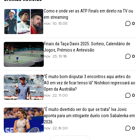
Como e onde ver as ATP Finals em direto na TV ou
em streaming
0
nov. 10, 15:05
Finais da Taça Davis 2025: Sorteio, Calendário de
Jogos, Prémios e Antevisão
0
nov. 23, 19:18
“É muito bom disputar 3 encontros aqui antes do
AO em vez de ficar tenso lá” Nishikori regressará ao
Open da Austrália?
0
nov. 22, 11:00
“É muito divertido ver do que se trata” Iva Jovic
aponta para um intrigante duelo com Sabalenka em
2026
0
nov. 22, 8:00