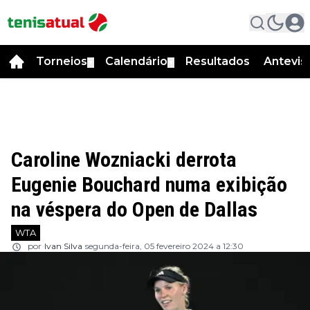
Torneios
Calendário
Resultados
Antevis
▼
▼
Caroline Wozniacki derrota
Eugenie Bouchard numa exibição
na véspera do Open de Dallas
WTA
por
Ivan Silva
segunda-feira, 05 fevereiro 2024 a 12:30