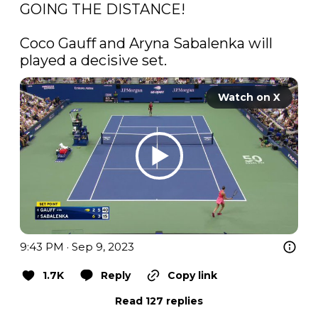
GOING THE DISTANCE!

Coco Gauff and Aryna Sabalenka will 
played a decisive set.
Watch on X
9:43 PM · Sep 9, 2023
1.7K
Reply
Copy link
Read 127 replies