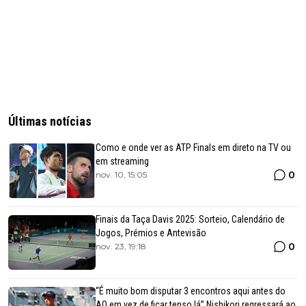
Últimas notícias
Como e onde ver as ATP Finals em direto na TV ou
em streaming
0
nov. 10, 15:05
Finais da Taça Davis 2025: Sorteio, Calendário de
Jogos, Prémios e Antevisão
0
nov. 23, 19:18
“É muito bom disputar 3 encontros aqui antes do
AO em vez de ficar tenso lá” Nishikori regressará ao