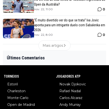
Open da Austrália?
0
nov. 22, 11:00
“É muito divertido ver do que se trata” Iva Jovic
aponta para um intrigante duelo com Sabalenka em
2026
0
nov. 22, 8:00
Mais artigos
Últimos Comentarios
TORNEIOS
JOGADORES ATP
Estoril
Novak Djokovic
Charleston
Rafael Nadal
Monte-Carlo
Carlos Alcaraz
Open de Madrid
Andy Murray