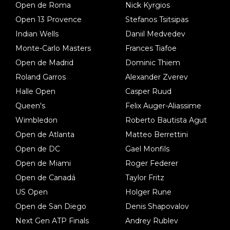
Open de Roma
Nick Kyrgios
Open 13 Provence
Stefanos Tsitsipas
Indian Wells
Daniil Medvedev
Monte-Carlo Masters
Frances Tiafoe
Open de Madrid
Dominic Thiem
Roland Garros
Alexander Zverev
Halle Open
Casper Ruud
Queen's
Felix Auger-Aliassime
Wimbledon
Roberto Bautista Agut
Open de Atlanta
Matteo Berrettini
Open de DC
Gael Monfils
Open de Miami
Roger Federer
Open de Canadá
Taylor Fritz
US Open
Holger Rune
Open de San Diego
Denis Shapovalov
Next Gen ATP Finals
Andrey Rublev