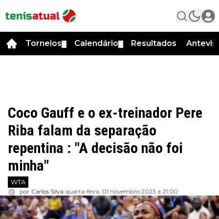
Torneios
Calendário
Resultados
Antevis
▼
▼
Coco Gauff e o ex-treinador Pere
Riba falam da separação
repentina : "A decisão não foi
minha"
WTA
por
Carlos Silva
quarta-feira, 01 novembro 2023 a 21:00