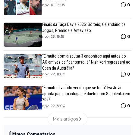
0
nov. 10, 15:05
Finais da Taça Davis 2025: Sorteio, Calendário de
Jogos, Prémios e Antevisão
0
nov. 23, 19:18
“É muito bom disputar 3 encontros aqui antes do
AO em vez de ficar tenso lá” Nishikori regressará ao
Open da Austrália?
0
nov. 22, 11:00
“É muito divertido ver do que se trata” Iva Jovic
aponta para um intrigante duelo com Sabalenka em
2026
0
nov. 22, 8:00
Mais artigos
Últimos Comentarios