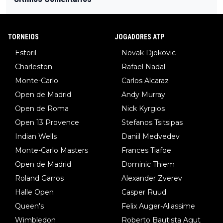
TORNEIOS
JOGADORES ATP
Estoril
Novak Djokovic
Charleston
Rafael Nadal
Monte-Carlo
Carlos Alcaraz
Open de Madrid
Andy Murray
Open de Roma
Nick Kyrgios
Open 13 Provence
Stefanos Tsitsipas
Indian Wells
Daniil Medvedev
Monte-Carlo Masters
Frances Tiafoe
Open de Madrid
Dominic Thiem
Roland Garros
Alexander Zverev
Halle Open
Casper Ruud
Queen's
Felix Auger-Aliassime
Wimbledon
Roberto Bautista Agut