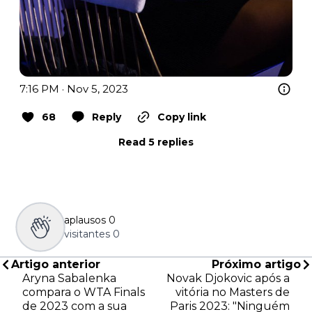
7:16 PM · Nov 5, 2023
68
Reply
Copy link
Read 5 replies
aplausos
0
visitantes
0
Artigo anterior
Próximo artigo
Aryna Sabalenka
Novak Djokovic após a
compara o WTA Finals
vitória no Masters de
de 2023 com a sua
Paris 2023: "Ninguém