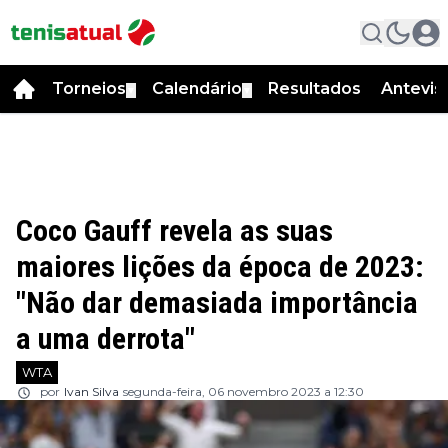
Torneios
Calendário
Resultados
Antevis
▼
▼
Coco Gauff revela as suas
maiores lições da época de 2023:
"Não dar demasiada importância
a uma derrota"
WTA
por
Ivan Silva
segunda-feira, 06 novembro 2023 a 12:30