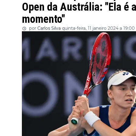
Open da Austrália: "Ela é a
momento"
por
Carlos Silva
quinta-feira, 11 janeiro 2024 a 19:00