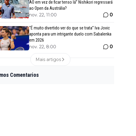
AO em vez de ficar tenso lá” Nishikori regressará
ao Open da Austrália?
0
nov. 22, 11:00
“É muito divertido ver do que se trata” Iva Jovic
aponta para um intrigante duelo com Sabalenka
em 2026
0
nov. 22, 8:00
Mais artigos
imos Comentarios