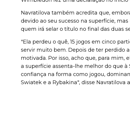
Wimbledon fez uma declaração no início 
Navratilova também acredita que, embora 
devido ao seu sucesso na superfície, mas 
quem irá selar o título no final das duas 
"Ela perdeu o quê, 15 jogos em cinco part
servir muito bem. Depois de ter perdido a 
motivada. Por isso, acho que, para mim, 
a superfície assenta-lhe melhor do que à 
confiança na forma como jogou, dominand
Swiatek e a Rybakina", disse Navratilova