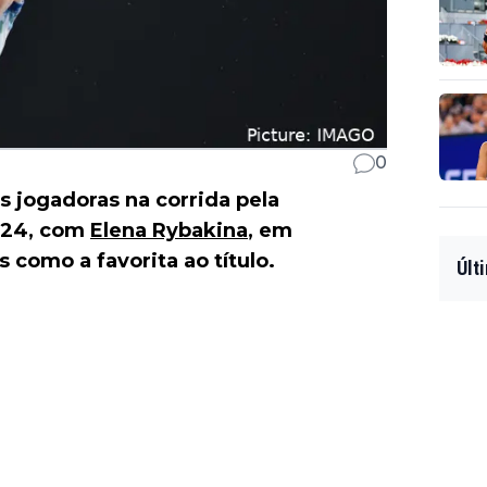
0
s jogadoras na corrida pela
24, com
Elena Rybakina
, em
is como a favorita ao título.
Últ