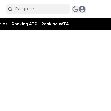
mios
Ranking ATP
Ranking WTA