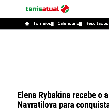
Torneios
Calendário
Resultado
▼
▼
Elena Rybakina recebe o a
Navratilova para conquista