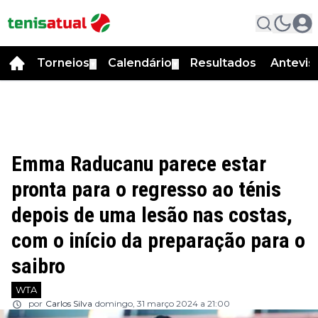
Torneios
Calendário
Resultados
Antevis
▼
▼
Emma Raducanu parece estar
pronta para o regresso ao ténis
depois de uma lesão nas costas,
com o início da preparação para o
saibro
WTA
por
Carlos Silva
domingo, 31 março 2024 a 21:00