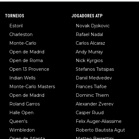
TORNEIOS
JOGADORES ATP
Estoril
Novak Djokovic
Charleston
Rafael Nadal
Monte-Carlo
Carlos Alcaraz
Open de Madrid
Andy Murray
Open de Roma
Nick Kyrgios
Open 13 Provence
Stefanos Tsitsipas
Indian Wells
Daniil Medvedev
Monte-Carlo Masters
Frances Tiafoe
Open de Madrid
Dominic Thiem
Roland Garros
Alexander Zverev
Halle Open
Casper Ruud
Queen's
Felix Auger-Aliassime
Wimbledon
Roberto Bautista Agut
Open de Atlanta
Matteo Berrettini