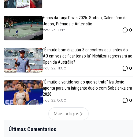
Finais da Taça Davis 2025: Sorteio, Calendário de
Jogos, Prémios e Antevisão
0
nov. 23, 19:18
“É muito bom disputar 3 encontros aqui antes do
AO em vez de ficar tenso lá” Nishikori regressará ao
Open da Austrália?
0
nov. 22, 11:00
“É muito divertido ver do que se trata” Iva Jovic
aponta para um intrigante duelo com Sabalenka em
2026
0
nov. 22, 8:00
Mais artigos
Últimos Comentarios