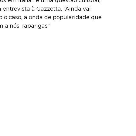
 em Itália... é uma questão cultural,
entrevista à Gazzetta. "Ainda vai
o o caso, a onda de popularidade que
 a nós, raparigas."