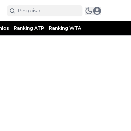
mios
Ranking ATP
Ranking WTA