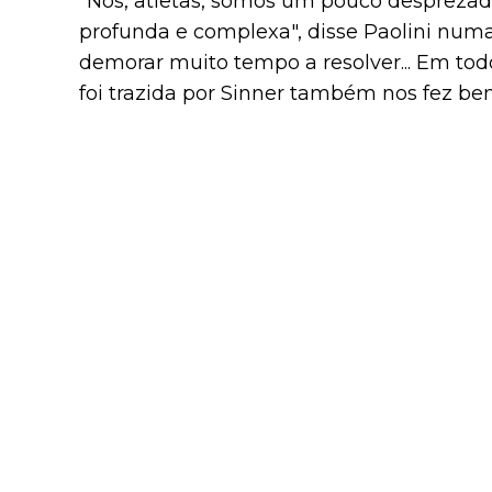
"Nós, atletas, somos um pouco desprezados
profunda e complexa", disse Paolini numa 
demorar muito tempo a resolver... Em tod
foi trazida por Sinner também nos fez bem