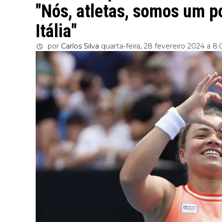
"Nós, atletas, somos um 
Itália"
por
Carlos Silva
quarta-feira, 28 fevereiro 2024 a 8