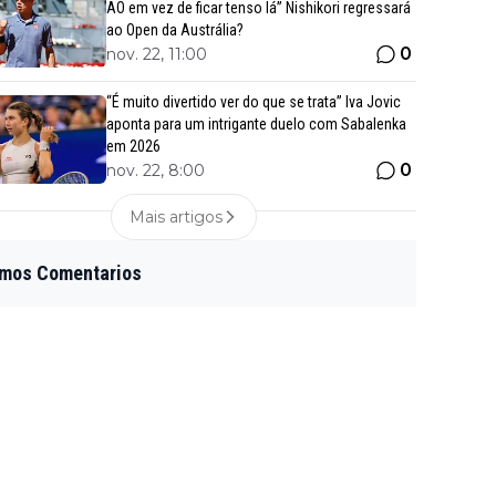
AO em vez de ficar tenso lá” Nishikori regressará
ao Open da Austrália?
0
nov. 22, 11:00
“É muito divertido ver do que se trata” Iva Jovic
aponta para um intrigante duelo com Sabalenka
em 2026
0
nov. 22, 8:00
Mais artigos
imos Comentarios