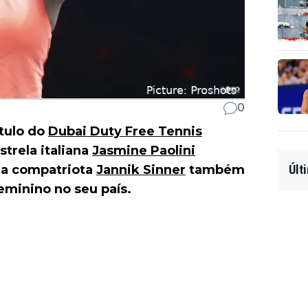
0
ítulo do
Dubai Duty Free Tennis
trela italiana
Jasmine Paolini
da compatriota
Jannik Sinner
também
Últ
eminino no seu país.