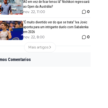
AO em vez de ficar tenso lá” Nishikori regressará
ao Open da Austrália?
0
nov. 22, 11:00
“É muito divertido ver do que se trata” Iva Jovic
aponta para um intrigante duelo com Sabalenka
em 2026
0
nov. 22, 8:00
Mais artigos
imos Comentarios