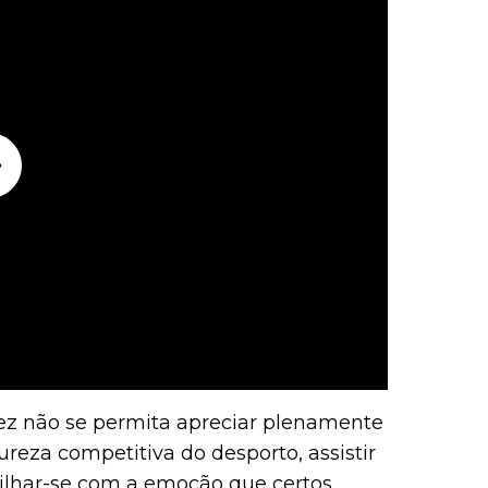
z não se permita apreciar plenamente
ureza competitiva do desporto, assistir
vilhar-se com a emoção que certos