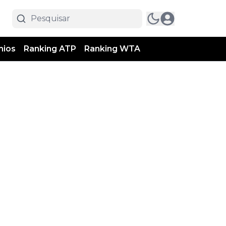
mios
Ranking ATP
Ranking WTA