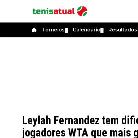
Torneios
Calendário
Resultado
▼
▼
Leylah Fernandez tem dif
jogadores WTA que mais go