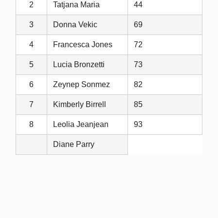
2
Tatjana Maria
44
3
Donna Vekic
69
4
Francesca Jones
72
5
Lucia Bronzetti
73
6
Zeynep Sonmez
82
7
Kimberly Birrell
85
8
Leolia Jeanjean
93
Diane Parry