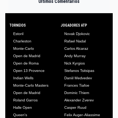
Últimos Comentarios
TORNEIOS
JOGADORES ATP
Estoril
Novak Djokovic
Charleston
Rafael Nadal
Monte-Carlo
Carlos Alcaraz
Open de Madrid
Andy Murray
Open de Roma
Nick Kyrgios
Open 13 Provence
Stefanos Tsitsipas
Indian Wells
Daniil Medvedev
Monte-Carlo Masters
Frances Tiafoe
Open de Madrid
Dominic Thiem
Roland Garros
Alexander Zverev
Halle Open
Casper Ruud
Queen's
Felix Auger-Aliassime