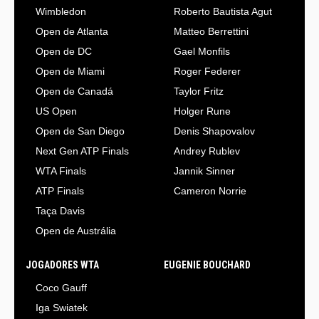
Wimbledon
Roberto Bautista Agut
Open de Atlanta
Matteo Berrettini
Open de DC
Gael Monfils
Open de Miami
Roger Federer
Open de Canadá
Taylor Fritz
US Open
Holger Rune
Open de San Diego
Denis Shapovalov
Next Gen ATP Finals
Andrey Rublev
WTA Finals
Jannik Sinner
ATP Finals
Cameron Norrie
Taça Davis
Open de Austrália
JOGADORES WTA
EUGENIE BOUCHARD
Coco Gauff
Iga Swiatek