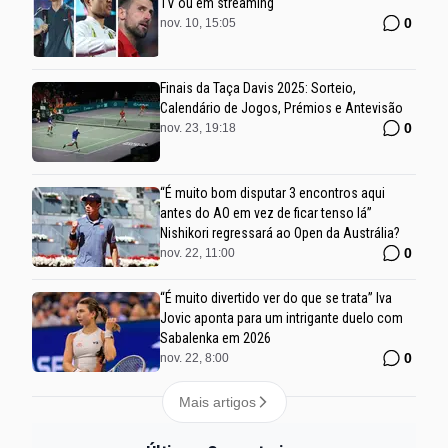
TV ou em streaming
0
nov. 10, 15:05
Finais da Taça Davis 2025: Sorteio,
Calendário de Jogos, Prémios e Antevisão
0
nov. 23, 19:18
“É muito bom disputar 3 encontros aqui
antes do AO em vez de ficar tenso lá”
Nishikori regressará ao Open da Austrália?
0
nov. 22, 11:00
“É muito divertido ver do que se trata” Iva
Jovic aponta para um intrigante duelo com
Sabalenka em 2026
0
nov. 22, 8:00
Mais artigos