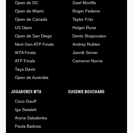
Open de DC
Gael Monfils
Open de Miami
Roger Federer
Open de Canadá
Taylor Fritz
US Open
Holger Rune
Open de San Diego
Denis Shapovalov
Next Gen ATP Finals
Andrey Rublev
WTA Finals
Jannik Sinner
ATP Finals
Cameron Norrie
Taça Davis
Open de Austrália
JOGADORES WTA
EUGENIE BOUCHARD
Coco Gauff
Iga Swiatek
Aryna Sabalenka
Paula Badosa