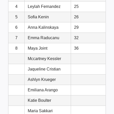
4
Leylah Fernandez
25
5
Sofia Kenin
26
6
Anna Kalinskaya
29
7
Emma Raducanu
32
8
Maya Joint
36
Mccartney Kessler
Jaqueline Cristian
Ashlyn Krueger
Emiliana Arango
Katie Boulter
Maria Sakkari