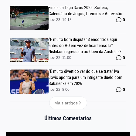
Finais da Taça Davis 2025: Sorteio,
Calendário de Jogos, Prémios e Antevisão
0
nov. 23, 19:18
“É muito bom disputar 3 encontros aqui
antes do AO em vez de ficar tenso lá”
Nishikori regressará ao Open da Austrália?
0
nov. 22, 11:00
“É muito divertido ver do que se trata” Iva
Jovic aponta para um intrigante duelo com
Sabalenka em 2026
0
nov. 22, 8:00
Mais artigos
Últimos Comentarios