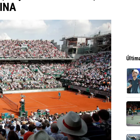
KINA
Últim