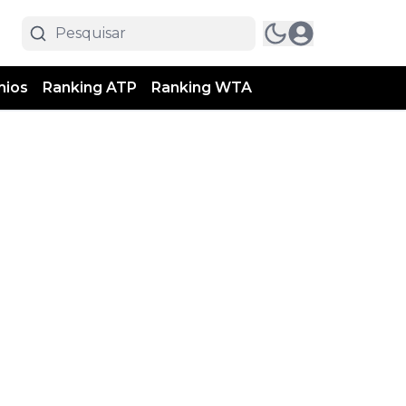
mios
Ranking ATP
Ranking WTA