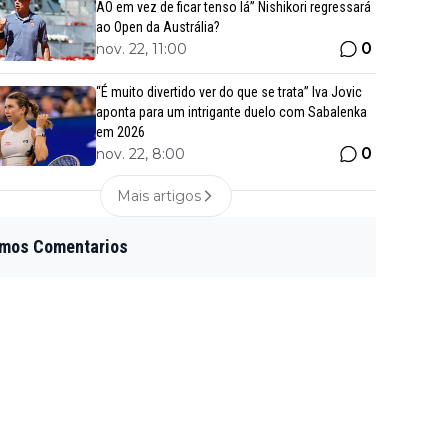
AO em vez de ficar tenso lá” Nishikori regressará
ao Open da Austrália?
0
nov. 22, 11:00
“É muito divertido ver do que se trata” Iva Jovic
aponta para um intrigante duelo com Sabalenka
em 2026
0
nov. 22, 8:00
Mais artigos
imos Comentarios