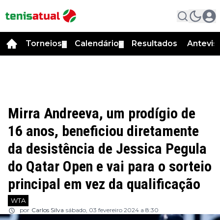
Torneios
Calendário
Resultados
Antevis
▼
▼
Mirra Andreeva, um prodígio de
16 anos, beneficiou diretamente
da desistência de Jessica Pegula
do Qatar Open e vai para o sorteio
principal em vez da qualificação
WTA
por
Carlos Silva
sábado, 03 fevereiro 2024 a 8:30