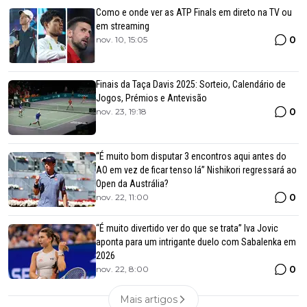
Como e onde ver as ATP Finals em direto na TV ou
em streaming
0
nov. 10, 15:05
Finais da Taça Davis 2025: Sorteio, Calendário de
Jogos, Prémios e Antevisão
0
nov. 23, 19:18
“É muito bom disputar 3 encontros aqui antes do
AO em vez de ficar tenso lá” Nishikori regressará ao
Open da Austrália?
0
nov. 22, 11:00
“É muito divertido ver do que se trata” Iva Jovic
aponta para um intrigante duelo com Sabalenka em
2026
0
nov. 22, 8:00
Mais artigos