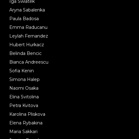
Iga Swiatek
Aryna Sabalenka
Paula Badosa
Emma Raducanu
Leylah Fernandez
Hubert Hurkacz
Belinda Bencic
Bianca Andreescu
Sofia Kenin
Simona Halep
Naomi Osaka
Elina Svitolina
Petra Kvitova
Karolina Pliskova
Elena Rybakina
Maria Sakkari