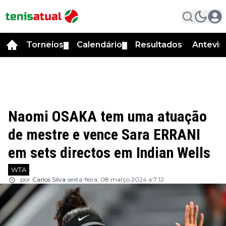
Torneios
Calendário
Resultados
Antevis
▼
▼
Naomi OSAKA tem uma atuação
de mestre e vence Sara ERRANI
em sets directos em Indian Wells
WTA
por
Carlos Silva
sexta-feira, 08 março 2024 a 7:12