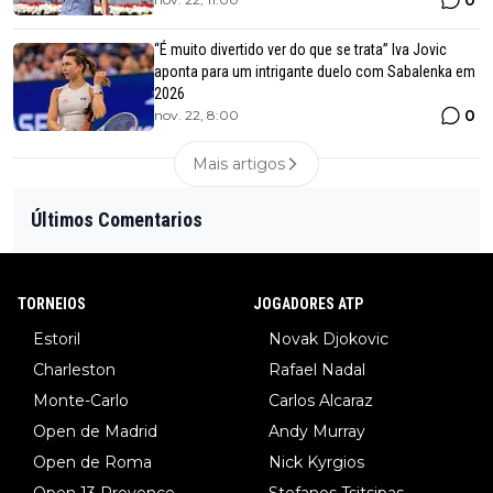
“É muito divertido ver do que se trata” Iva Jovic
aponta para um intrigante duelo com Sabalenka em
2026
0
nov. 22, 8:00
Mais artigos
Últimos Comentarios
TORNEIOS
JOGADORES ATP
Estoril
Novak Djokovic
Charleston
Rafael Nadal
Monte-Carlo
Carlos Alcaraz
Open de Madrid
Andy Murray
Open de Roma
Nick Kyrgios
Open 13 Provence
Stefanos Tsitsipas