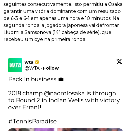
seguintes consecutivamente. Isto permitiu a Osaka
garantir uma vitória dominante com um resultado
de 6-3 e 6-1 em apenas uma hora e 10 minutos. Na
segunda ronda, a jogadora japonesa vai defrontar
Liudmila Samsonova (14ª cabeça de série), que
recebeu um bye na primeira ronda.
wta
@
WTA
·
Follow
Back in business 💼

2018 champ 
@naomiosaka
 is through 
to Round 2 in Indian Wells with victory 
over Errani!

#TennisParadise