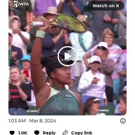
Watch on X
1:03 AM · Mar 8, 2024
1.0K
Reply
Copy link