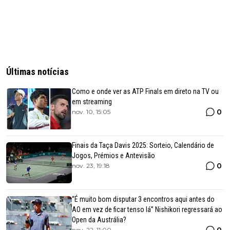
Últimas notícias
Como e onde ver as ATP Finals em direto na TV ou
em streaming
0
nov. 10, 15:05
Finais da Taça Davis 2025: Sorteio, Calendário de
Jogos, Prémios e Antevisão
0
nov. 23, 19:18
“É muito bom disputar 3 encontros aqui antes do
AO em vez de ficar tenso lá” Nishikori regressará ao
Open da Austrália?
0
nov. 22, 11:00