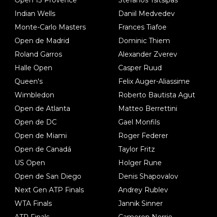
Indian Wells
Daniil Medvedev
Monte-Carlo Masters
Frances Tiafoe
Open de Madrid
Dominic Thiem
Roland Garros
Alexander Zverev
Halle Open
Casper Ruud
Queen's
Felix Auger-Aliassime
Wimbledon
Roberto Bautista Agut
Open de Atlanta
Matteo Berrettini
Open de DC
Gael Monfils
Open de Miami
Roger Federer
Open de Canadá
Taylor Fritz
US Open
Holger Rune
Open de San Diego
Denis Shapovalov
Next Gen ATP Finals
Andrey Rublev
WTA Finals
Jannik Sinner
ATP Finals
Cameron Norrie