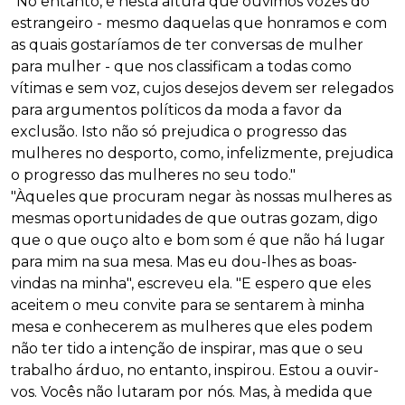
"No entanto, é nesta altura que ouvimos vozes do
estrangeiro - mesmo daquelas que honramos e com
as quais gostaríamos de ter conversas de mulher
para mulher - que nos classificam a todas como
vítimas e sem voz, cujos desejos devem ser relegados
para argumentos políticos da moda a favor da
exclusão. Isto não só prejudica o progresso das
mulheres no desporto, como, infelizmente, prejudica
o progresso das mulheres no seu todo."
"Àqueles que procuram negar às nossas mulheres as
mesmas oportunidades de que outras gozam, digo
que o que ouço alto e bom som é que não há lugar
para mim na sua mesa. Mas eu dou-lhes as boas-
vindas na minha", escreveu ela. "E espero que eles
aceitem o meu convite para se sentarem à minha
mesa e conhecerem as mulheres que eles podem
não ter tido a intenção de inspirar, mas que o seu
trabalho árduo, no entanto, inspirou. Estou a ouvir-
vos. Vocês não lutaram por nós. Mas, à medida que