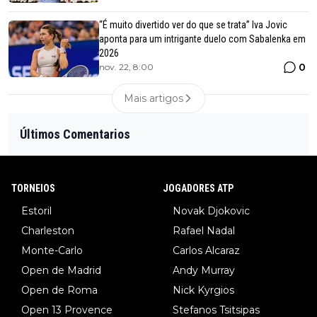
“É muito divertido ver do que se trata” Iva Jovic
aponta para um intrigante duelo com Sabalenka em
2026
0
nov. 22, 8:00
Mais artigos
Últimos Comentarios
TORNEIOS
JOGADORES ATP
Estoril
Novak Djokovic
Charleston
Rafael Nadal
Monte-Carlo
Carlos Alcaraz
Open de Madrid
Andy Murray
Open de Roma
Nick Kyrgios
Open 13 Provence
Stefanos Tsitsipas