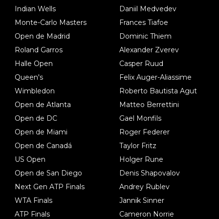
Indian Wells
Daniil Medvedev
Monte-Carlo Masters
Frances Tiafoe
Open de Madrid
Dominic Thiem
Roland Garros
Alexander Zverev
Halle Open
Casper Ruud
Queen's
Felix Auger-Aliassime
Wimbledon
Roberto Bautista Agut
Open de Atlanta
Matteo Berrettini
Open de DC
Gael Monfils
Open de Miami
Roger Federer
Open de Canadá
Taylor Fritz
US Open
Holger Rune
Open de San Diego
Denis Shapovalov
Next Gen ATP Finals
Andrey Rublev
WTA Finals
Jannik Sinner
ATP Finals
Cameron Norrie