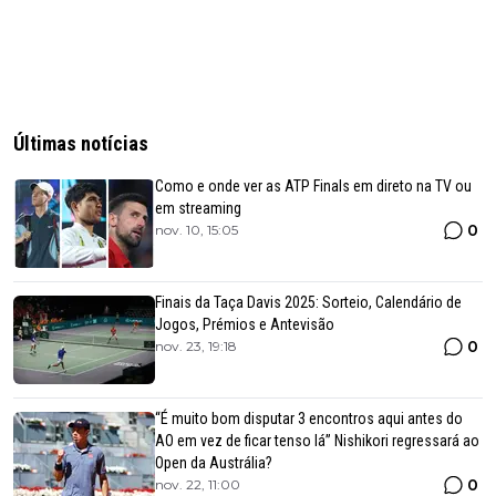
Últimas notícias
Como e onde ver as ATP Finals em direto na TV ou
em streaming
0
nov. 10, 15:05
Finais da Taça Davis 2025: Sorteio, Calendário de
Jogos, Prémios e Antevisão
0
nov. 23, 19:18
“É muito bom disputar 3 encontros aqui antes do
AO em vez de ficar tenso lá” Nishikori regressará ao
Open da Austrália?
0
nov. 22, 11:00